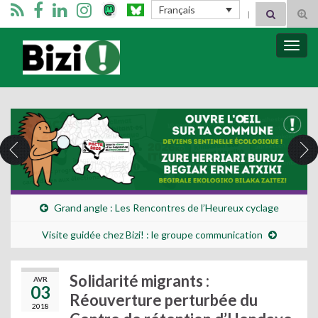
Search for:
Français
Tog
sear
for
Bizimugi
Bascu
la
navig
Grand angle : Les Rencontres de l’Heureux cyclage
Visite guidée chez Bizi! : le groupe communication
Solidarité migrants :
AVR
03
Réouverture perturbée du
2018