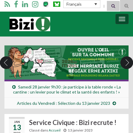
Search for:
Français
Tog
sear
for
Bizimugi
Bascu
la
navig
Samedi 28 janvier 9h30 : je participe à la table ronde « La
cantine : un levier pour le climat et la santé des enfants ! »
Articles du Vendredi : Sélection du 13 janvier 2023
Service Civique : Bizi recrute !
JAN
13
Classé dans
Accueil
13 janvier 2023