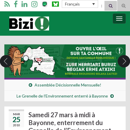
Search for:
Français
Tog
sear
for
Bizimugi
Bascu
la
navig
Assemblée Décisionnelle Mensuelle!
Le Grenelle de l’Environnement enterré à Bayonne
Samedi 27 mars à midi à
MAR
25
Bayonne, enterrement du
2010