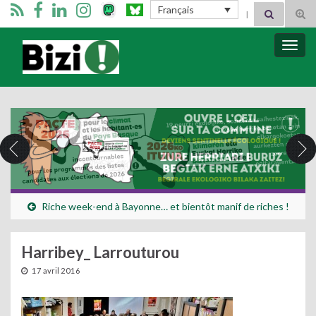
Search for:
Français
Tog
sear
for
Bizimugi
Bascu
la
navig
Riche week-end à Bayonne… et bientôt manif de riches !
Harribey_ Larrouturou
17 avril 2016