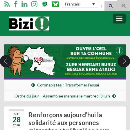
Search for:
Français
Tog
sear
for
Bizimugi
Bascu
la
navig
Coronapistes : Transformer l’essai
Ordre du jour – Assemblée mensuelle mercredi 3 juin
Renforçons aujourd’hui la
MAI
28
solidarité aux personnes
2020