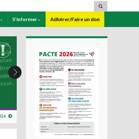
s
S’informer
Adhérer/Faire un don
2026