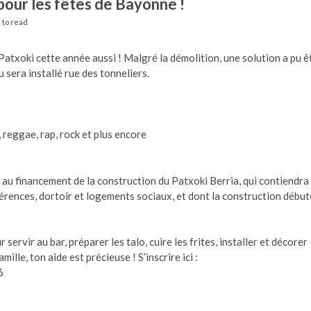
our les fêtes de Bayonne !
 to read
 Patxoki cette année aussi ! Malgré la démolition, une solution a pu ê
 sera installé rue des tonneliers.
 reggae, rap, rock et plus encore
au financement de la construction du Patxoki Berria, qui contiendra
férences, dortoir et logements sociaux, et dont la construction débu
 servir au bar, préparer les talo, cuire les frites, installer et décorer
mille, ton aide est précieuse ! S’inscrire ici :
6