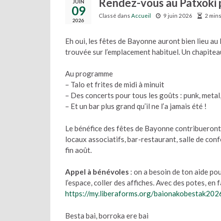
Rendez-vous au Patxoki p
JUIN
09
Classé dans
Accueil
9 juin 2026
2 mins
2026
Eh oui, les fêtes de Bayonne auront bien lieu au
trouvée sur l’emplacement habituel. Un chapiteau
Au programme
– Talo et frites de midi à minuit
– Des concerts pour tous les goûts : punk, metal,
– Et un bar plus grand qu’il ne l’a jamais été !
Le bénéfice des fêtes de Bayonne contribueront 
locaux associatifs, bar-restaurant, salle de con
fin août.
Appel à bénévoles
: on a besoin de ton aide pour
l’espace, coller des affiches. Avec des potes, en fa
https://my.liberaforms.org/baionakobestak202
Besta bai, borroka ere bai