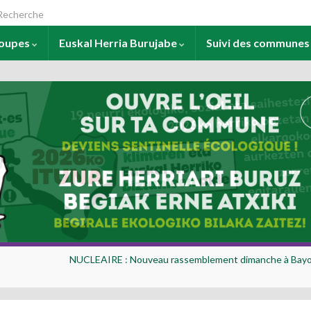
arch for:
roupes
Euskal Herria Burujabe
Suivi des commune
NUCLEAIRE : Nouveau rassemblement dimanche à Bayo