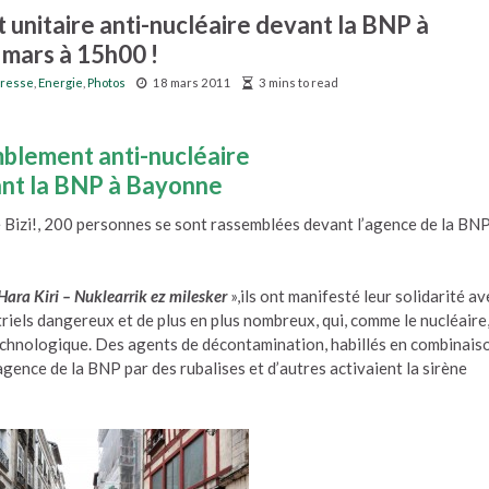
nitaire anti-nucléaire devant la BNP à
mars à 15h00 !
resse
,
Energie
,
Photos
18 mars 2011
3 mins to read
blement anti-nucléaire
nt la BNP à Bayonne
 Bizi!, 200 personnes se sont rassemblées devant l’agence de la BNP
 Hara Kiri – Nuklearrik ez milesker
»,ils ont manifesté leur solidarité av
triels dangereux et de plus en plus nombreux, qui, comme le nucléaire
technologique. Des agents de décontamination, habillés en combinais
gence de la BNP par des rubalises et d’autres activaient la sirène