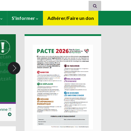
s
S’informer
Adhérer/Faire un don
nne !!