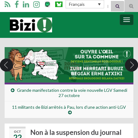
Search for:
Français
Tog
sear
for
Bizimugi
Bascu
la
navig
Grande manifestation contre la voie nouvelle LGV Samedi
27 octobre
11 militants de Bizi arrêtés à Pau, lors d’une action anti-LGV
Non à la suspension du journal
OCT
22