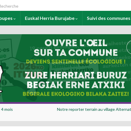
arch for:
roupes
Euskal Herria Burujabe
Suivi des commune
s 4 mois
Notre reporter terrain au village Alterna