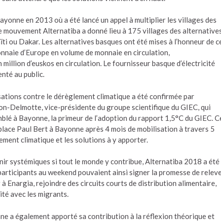
Bayonne en 2013 où a été lancé un appel à multiplier les villages des
e mouvement Alternatiba a donné lieu à 175 villages des alternative
ti ou Dakar. Les alternatives basques ont été mises à l’honneur de c
monnaie d’Europe en volume de monnaie en circulation,
million d’euskos en circulation. Le fournisseur basque d’électricité
nté au public.
sations contre le dérèglement climatique a été confirmée par
on-Delmotte, vice-présidente du groupe scientifique du GIEC, qui
mblé à Bayonne, la primeur de l’adoption du rapport 1,5°C du GIEC. C
e place Paul Bert à Bayonne après 4 mois de mobilisation à travers 5
lement climatique et les solutions à y apporter.
ir systémiques si tout le monde y contribue, Alternatiba 2018 a été
 participants au weekend pouvaient ainsi signer la promesse de relev
 Enargia, rejoindre des circuits courts de distribution alimentaire,
ité avec les migrants.
e a également apporté sa contribution à la réflexion théorique et