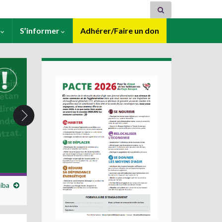
s
S’informer
Adhérer/Faire un don
tiba