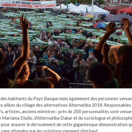
 : des habitants du Pays Basque mais également des personnes venue
les allées du village des alternatives Alternatiba 2018. Responsables
fs, artistes, anciens ministres : près de 200 personnalités sont venue
e Mariama Diallo, d’Alternatiba Dakar et du sociologue et philosoph
 pour assurer le déroulement de cette gigantesque démonstration qu
 sans attendre que les solutions viennent d’en haut.