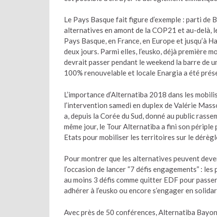
Le Pays Basque fait figure d’exemple : parti de 
alternatives en amont de la COP21 et au-delà, l
Pays Basque, en France, en Europe et jusqu’à Haï
deux jours. Parmi elles, l’eusko, déjà première 
devrait passer pendant le weekend la barre de un 
100% renouvelable et locale Enargia a été prése
L’importance d’Alternatiba 2018 dans les mobili
l’intervention samedi en duplex de Valérie Mass
a, depuis la Corée du Sud, donné au public rasse
même jour, le Tour Alternatiba a fini son péripl
Etats pour mobiliser les territoires sur le dérèg
Pour montrer que les alternatives peuvent deven
l’occasion de lancer “7 défis engagements” : les
au moins 3 défis comme quitter EDF pour passer à
adhérer à l’eusko ou encore s’engager en solidar
Avec près de 50 conférences, Alternatiba Bayonn