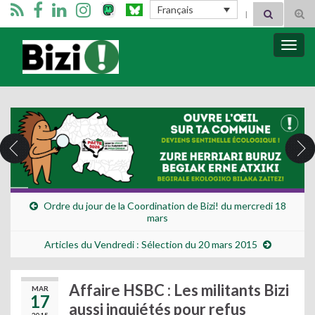
Search for:
Français
Tog
sear
for
Bizimugi
Bascu
la
navig
Ordre du jour de la Coordination de Bizi! du mercredi 18
mars
Articles du Vendredi : Sélection du 20 mars 2015
Affaire HSBC : Les militants Bizi
MAR
17
aussi inquiétés pour refus