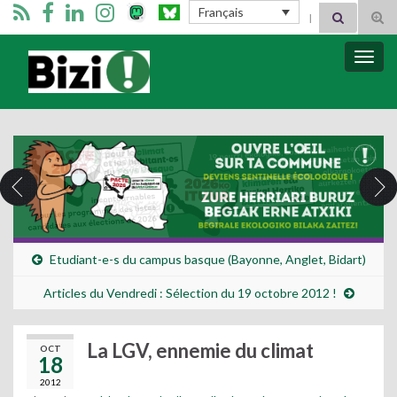
Search for:
Français
Tog
sear
for
Bizimugi
Bascu
la
navig
Etudiant-e-s du campus basque (Bayonne, Anglet, Bidart)
Articles du Vendredi : Sélection du 19 octobre 2012 !
La LGV, ennemie du climat
OCT
18
2012