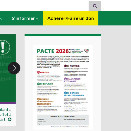
s
S’informer
Adhérer/Faire un don
nfants,
uffet à
art