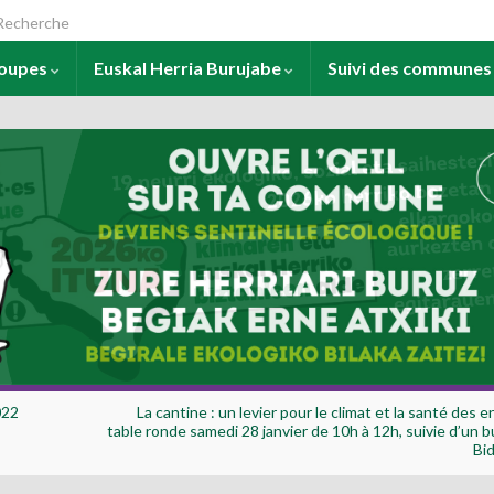
arch for:
roupes
Euskal Herria Burujabe
Suivi des commune
022
La cantine : un levier pour le climat et la santé des e
table ronde samedi 28 janvier de 10h à 12h, suivie d’un b
Bid