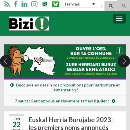
Search for:
Français
Tog
sear
for
Bizimugi
Bascu
la
navig
Découvre en dessin nos propositions pour l’agriculture et
l’alimentation !
7 sauts : Rendez-vous en Navarre le samedi 8 juillet !
Euskal Herria Burujabe 2023 :
JUIN
22
les premiers noms annoncés