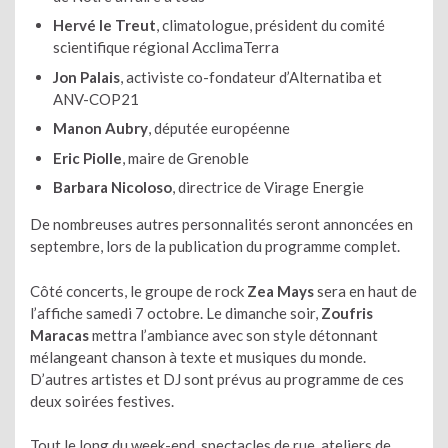
Hervé le Treut
, climatologue, président du comité
scientifique régional AcclimaTerra
Jon Palais
, activiste co-fondateur d’Alternatiba et
ANV-COP21
Manon Aubry
, députée européenne
Eric Piolle
, maire de Grenoble
Barbara Nicoloso
, directrice de Virage Energie
De nombreuses autres personnalités seront annoncées en
septembre, lors de la publication du programme complet.
Côté concerts, le groupe de rock
Zea Mays
sera en haut de
l’affiche samedi 7 octobre. Le dimanche soir,
Zoufris
Maracas
mettra l’ambiance avec son style détonnant
mélangeant chanson à texte et musiques du monde.
D’autres artistes et DJ sont prévus au programme de ces
deux soirées festives.
Tout le long du week-end, spectacles de rue, ateliers de