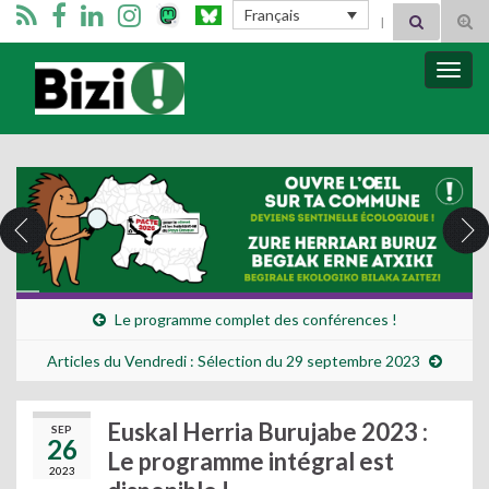
Search for:
Français
Tog
sear
for
Bizimugi
Bascu
la
navig
Le programme complet des conférences !
Articles du Vendredi : Sélection du 29 septembre 2023
Euskal Herria Burujabe 2023 :
SEP
26
Le programme intégral est
2023