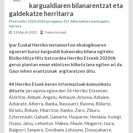
2025
kargualdiaren bilanarentzat eta
galdekatze herritarra
Filed under
2020-2026 jarraipena
,
317
,
Alternatives municipales
,
Harrera
12 March 2025
5 mins to read
Ipar Euskal Herriko metamorfosi ekologikoaren
egoerari buruz kargualdi bukaerako bilana egiteko
Biziko Hitza Hitz batzordea Herriko Etxeek 2020tik
geroz plantan eman ekintzen bilketa lana egiten ari da.
Gaur lehen erantzunak argitaratzen ditu.
44 Herriko Etxek beren informazioak komunikatu
dituzte
jarraipena egina den 56 Herriko Etxeetan:
Aiziritze, Aldude, Angelu, Anhauze, Arbona, Azkaine,
Azkarate, Aiherra, Banka, Basusarri, Baiona, Bidarte,
Biriatu, Bokale, Miarritze, Kanbo, Zaro, Ziburu,
Ezterenzubi, Gabadi, Gamarte, Hazparne, Hendaia, Irulegi,
Itsasu, Jatsu, Lehuntze, Makea, Maule, Mugerre, Izura,
Baigorri, Senpere, Donibane Lohizune, Donazaharre,