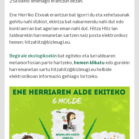
25a baino lehenago erantzun dezan.
Ene Herriko Etxeak erantzun bat igorri du eta xehetasunak
gehitu nahi dizkiot, ekintza bat nabarmendu nahi dut edo
kontraerran bat agerian eman nahi dut. Hitza Hitz lan
taldearekin harremanetan sartzen naiz posta elektronikoz
hemen: hitzahitz@bizimugi.eu.
Begirale ekologikoekin
bat egiteko eta lurraldearen
metamorfosian parte hartzeko,
hemen klikatu
edo gurekin
harremanetan sartu hitzahitz@bizimugi.eu helbide
elektronikoan informazio gehiago lortzeko.