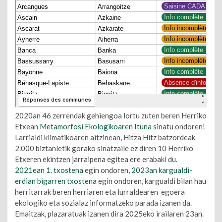
2020an 46 zerrendak gehiengoa lortu zuten beren Herriko
Etxean
Metamorfosi Ekologikoaren Ituna
sinatu ondoren!
Larrialdi klimatikoaren aitzinean, Hitza Hitz batzordeak
2.000 biztanletik gorako sinatzaile ez diren 10 Herriko
Etxeren ekintzen jarraipena egitea ere erabaki du.
2021ean 1. txostena
egin ondoren,
2023an kargualdi-
erdian bigarren txostena
egin ondoren, kargualdi bilan hau
herritarrak beren herriaren eta lurraldearen egoera
ekologiko eta sozialaz informatzeko parada izanen da.
Emaitzak, plazaratuak izanen dira 2025eko irailaren 23an.