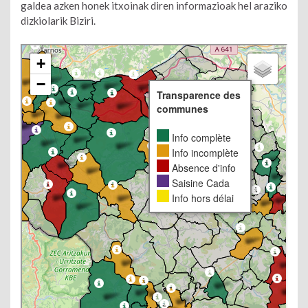
galdea azken honek itxoinak diren informazioak hel araziko
dizkiolarik Biziri.