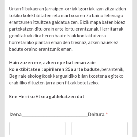
Urtarril bukaeran jarraipen-orriak igorriak izan zitzaizkien
tokiko kolektibitateei eta martxoaren 7a baino lehenago
erantzunen itzultzea galdatua zen. Bizik mapa baten bidez
partekatzen ditu orain arte lortu erantzunak. Herritarrak
gomitatuak dira beren hautetsiak kontaktatzera
horretarako plantan eman den tresnaz, azken hauek ez
badute oraino erantzunik eman.
Hain zuzen ere, azken epe bat eman zaie
kolektibitateei: apirilaren 25a arte badute
, berantenik,
Begirale ekologikoek kargualdiko bilan txostena egiteko
erabiliko dituzten jarraipen fitxak betetzeko.
Ene Herriko Etxea galdekatzen dut
Izena________________________Deitura
*