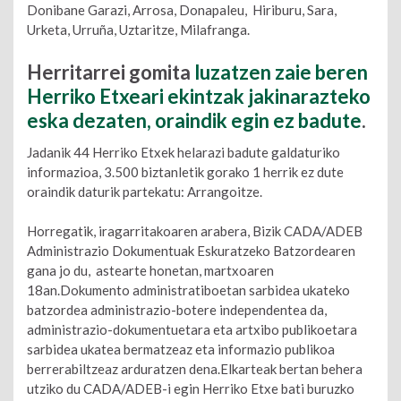
Donibane Garazi, Arrosa, Donapaleu, Hiriburu, Sara,
Urketa, Urruña, Uztaritze, Milafranga.
Herritarrei gomita
luzatzen zaie beren
Herriko Etxeari ekintzak jakinarazteko
eska dezaten, oraindik egin ez badute
.
Jadanik 44 Herriko Etxek helarazi badute galdaturiko
informazioa, 3.500 biztanletik gorako 1 herrik ez dute
oraindik daturik partekatu: Arrangoitze.
Horregatik, iragarritakoaren arabera, Bizik CADA/ADEB
Administrazio Dokumentuak Eskuratzeko Batzordearen
gana jo du, astearte honetan, martxoaren
18an.Dokumento administratiboetan sarbidea ukateko
batzordea administrazio-botere independentea da,
administrazio-dokumentuetara eta artxibo publikoetara
sarbidea ukatea bermatzeaz eta informazio publikoa
berrerabiltzeaz arduratzen dena.Elkarteak bertan behera
utziko du CADA/ADEB-i egin Herriko Etxe bati buruzko