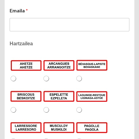
First
Last
Emaila
*
Hartzailea