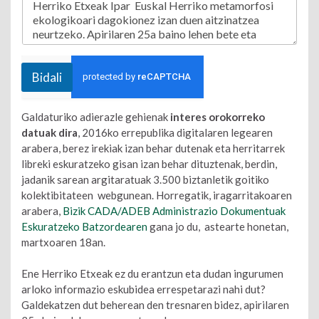
Bidali
Galdaturiko adierazle gehienak
interes orokorreko
datuak dira
, 2016ko errepublika digitalaren legearen
arabera, berez irekiak izan behar dutenak eta herritarrek
libreki eskuratzeko gisan izan behar dituztenak, berdin,
jadanik sarean argitaratuak 3.500 biztanletik goitiko
kolektibitateen webgunean. Horregatik, iragarritakoaren
arabera,
Bizik CADA/ADEB Administrazio Dokumentuak
Eskuratzeko Batzordearen
gana jo du, astearte honetan,
martxoaren 18an.
Ene Herriko Etxeak ez du erantzun eta dudan ingurumen
arloko informazio eskubidea errespetarazi nahi dut?
Galdekatzen dut beherean den tresnaren bidez, apirilaren