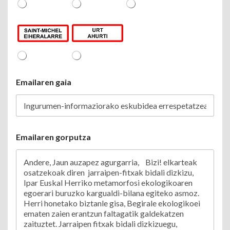
Emailaren gaia
Emailaren gorputza