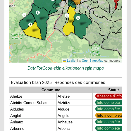
DataForGood-ekin elkarlanean egin mapa