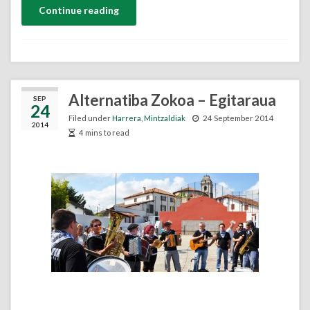
Continue reading
Alternatiba Zokoa – Egitaraua
SEP
24
Filed under
Harrera
,
Mintzaldiak
24 September 2014
2014
4 mins to read