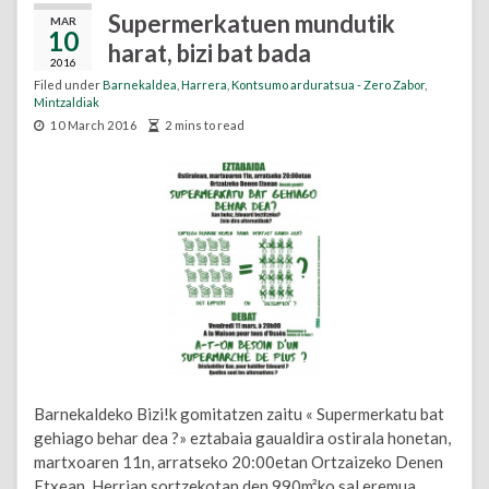
Supermerkatuen mundutik
MAR
10
harat, bizi bat bada
2016
Filed under
Barnekaldea
,
Harrera
,
Kontsumo arduratsua - Zero Zabor
,
Mintzaldiak
10 March 2016
2 mins to read
Barnekaldeko Bizi!k gomitatzen zaitu « Supermerkatu bat
gehiago behar dea ?» eztabaia gaualdira ostirala honetan,
martxoaren 11n, arratseko 20:00etan Ortzaizeko Denen
Etxean. Herrian sortzekotan den 990m²ko sal eremua