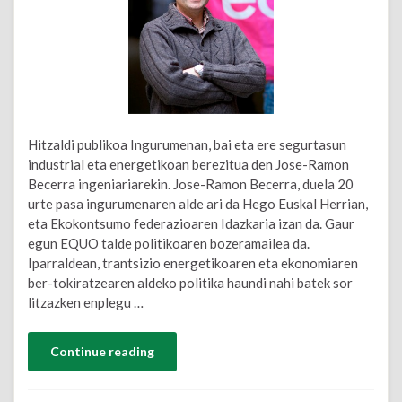
Hitzaldi publikoa Ingurumenan, bai eta ere segurtasun
industrial eta energetikoan berezitua den Jose-Ramon
Becerra ingeniariarekin. Jose-Ramon Becerra, duela 20
urte pasa ingurumenaren alde ari da Hego Euskal Herrian,
eta Ekokontsumo federazioaren Idazkaria izan da. Gaur
egun EQUO talde politikoaren bozeramailea da.
Iparraldean, trantsizio energetikoaren eta ekonomiaren
ber-tokiratzearen aldeko politika haundi nahi batek sor
litzazken enplegu …
Continue reading