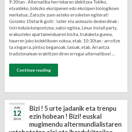
9:30tan : Alternatiba herrixkaren idekitzea Tokiko,
etxaldeko, bidezko ekoizpenen edo ekoizpen biologikoen
merkatua; Zatozte zuen asteko erosketen egiterat!
Goizeko 10etarik goiti : tailer eta animazio desberdinak :
txirrindula konpontzea, xaboi egitea, Linux install party,
erakusteko apartamenduaren bisita, trukaketa gunea,
haurren joko kolektiboen xokoa, etab. 10:30tan : arroltze
ta xingarra, pintxo beganoak, taloak, etab. Arrantza
tradizionalean erabiltzen diren erregai alternatiboei …
Continue reading
Bizi ! 5 urte jadanik eta trenpu
JUN
12
ezin hobean ! Bizi! euskal
2014
mugimendu altermundialistaren