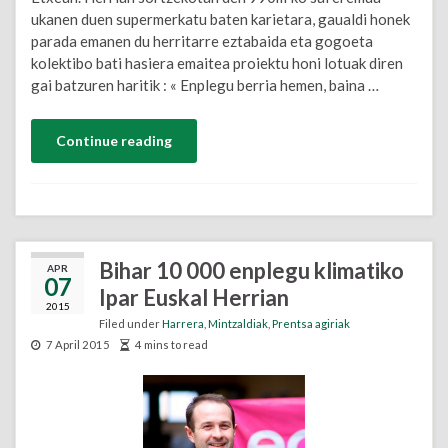
ukanen duen supermerkatu baten karietara, gaualdi honek
parada emanen du herritarre eztabaida eta gogoeta
kolektibo bati hasiera emaitea proiektu honi lotuak diren
gai batzuren haritik : « Enplegu berria hemen, baina …
Continue reading
Bihar 10 000 enplegu klimatiko
APR
07
Ipar Euskal Herrian
2015
Filed under
Harrera
,
Mintzaldiak
,
Prentsa agiriak
7 April 2015
4 mins to read