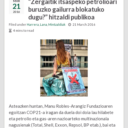
“Zergaitik itsaspeko petrolioari
MAR
21
buruzko gailurra blokatuko
2016
dugu?” hitzaldi publikoa
Filed under
Harrera
,
Lana
,
Mintzaldiak
21 March 2016
4 mins to read
Asteazken huntan, Manu Robles-Arangiz Fundazioaren
egoitzan COP21-a iragan da duela doi doia lau hilabete
eta petrolio eta gas-aren nazioarteko multinazionala
nagusienak (Total, Shell, Exxon, Repsol, BP etab.), bai eta