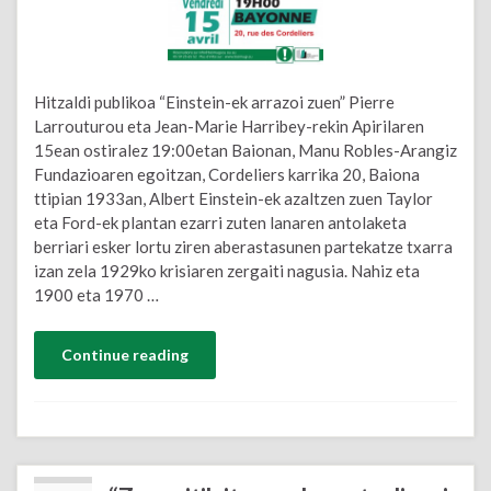
Hitzaldi publikoa “Einstein-ek arrazoi zuen” Pierre
Larrouturou eta Jean-Marie Harribey-rekin Apirilaren
15ean ostiralez 19:00etan Baionan, Manu Robles-Arangiz
Fundazioaren egoitzan, Cordeliers karrika 20, Baiona
ttipian 1933an, Albert Einstein-ek azaltzen zuen Taylor
eta Ford-ek plantan ezarri zuten lanaren antolaketa
berriari esker lortu ziren aberastasunen partekatze txarra
izan zela 1929ko krisiaren zergaiti nagusia. Nahiz eta
1900 eta 1970 …
Continue reading