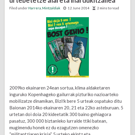
urtebetetze alai eta ihardukitzailea
Filed under
Harrera
,
Mintzaldiak
12 June 2014
2 mins to read
2009ko ekainaren 24ean sortua, klima aldaketaren
inguruko Kopenhageko gailurrak pizturiko nazioarteko
mobilizatze dinamikan, Bizi!k bere 5 urteak ospatuko ditu
Baionan 2014ko ekainaren 20, 21 eta 22ko asteburuan. 5
urtetan doi doia 20 kideetatik 300 baino gehiagora
pasatuz, 300 000 biztanleko lurralde ttiki batean,
mugimendu honek ez du ezagutzen omenezko
“militantziaren krisia”. 5 urteko ekintz eta …