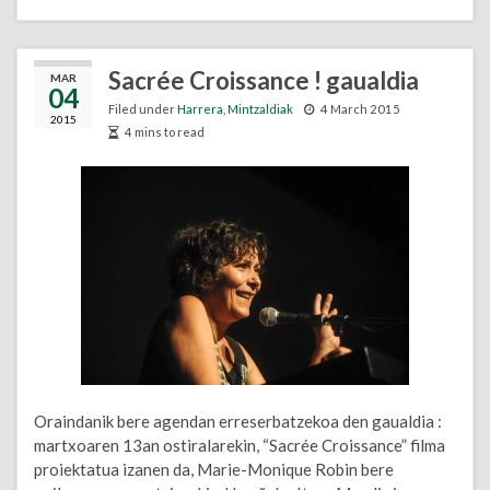
Sacrée Croissance ! gaualdia
MAR
04
Filed under
Harrera
,
Mintzaldiak
4 March 2015
2015
4 mins to read
Oraindanik bere agendan erreserbatzekoa den gaualdia :
martxoaren 13an ostiralarekin, “Sacrée Croissance” filma
proiektatua izanen da, Marie-Monique Robin bere