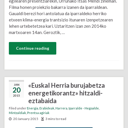
egilearen presentziarekin, Urruñako Itsas Mendi zineman.
Filma honen proiekzio bakarra izanen da iparraldean.
Gaualdi berezi hori antolatua da iparraldeko herriko
etxeen klima-energia trantsizio itunaren izenpetzearen
lehen urtebetetzea kari. Uztaritzen izan zen 2014ko
martxoaren 14an. Geroztik, …
Continue reading
«Euskal Herria burujabetza
JAN
20
energetikorantz» hitzaldi-
2015
eztabaida
Filed under
Energia
,
Erabideak
,
Harrera
,
Iparralde - Hegoalde
,
Mintzaldiak
,
Prentsa agiriak
20 January 2015
3 mins to read