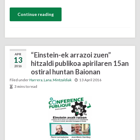
Continue reading
“Einstein-ek arrazoi zuen”
APR
13
hitzaldi publikoa apirilaren 15an
2016
ostiral huntan Baionan
Filed under
Harrera
,
Lana
,
Mintzaldiak
13 April 2016
3 mins to read