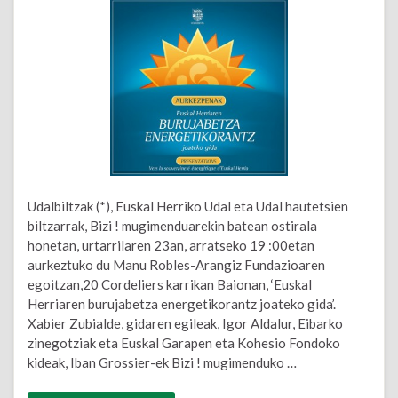
Udalbiltzak (*), Euskal Herriko Udal eta Udal hautetsien
biltzarrak, Bizi ! mugimenduarekin batean ostirala
honetan, urtarrilaren 23an, arratseko 19 :00etan
aurkeztuko du Manu Robles-Arangiz Fundazioaren
egoitzan,20 Cordeliers karrikan Baionan, ‘Euskal
Herriaren burujabetza energetikorantz joateko gida’.
Xabier Zubialde, gidaren egileak, Igor Aldalur, Eibarko
zinegotziak eta Euskal Garapen eta Kohesio Fondoko
kideak, Iban Grossier-ek Bizi ! mugimenduko …