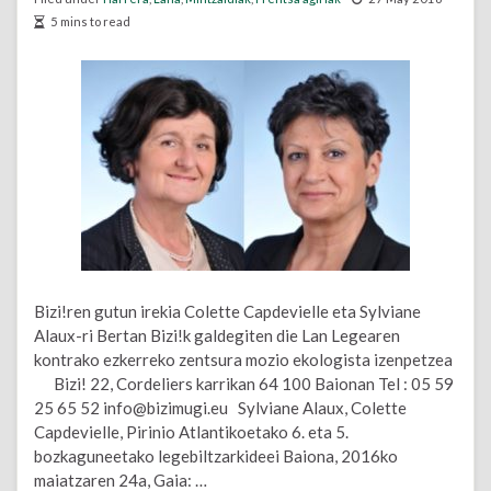
5 mins to read
Bizi!ren gutun irekia Colette Capdevielle eta Sylviane
Alaux-ri Bertan Bizi!k galdegiten die Lan Legearen
kontrako ezkerreko zentsura mozio ekologista izenpetzea
Bizi! 22, Cordeliers karrikan 64 100 Baionan Tel : 05 59
25 65 52 info@bizimugi.eu Sylviane Alaux, Colette
Capdevielle, Pirinio Atlantikoetako 6. eta 5.
bozkaguneetako legebiltzarkideei Baiona, 2016ko
maiatzaren 24a, Gaia: …