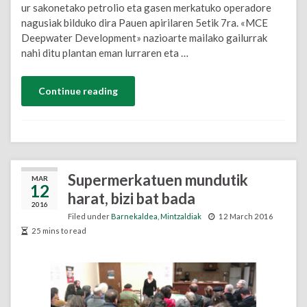
ur sakonetako petrolio eta gasen merkatuko operadore
nagusiak bilduko dira Pauen apirilaren 5etik 7ra. «MCE
Deepwater Development» nazioarte mailako gailurrak
nahi ditu plantan eman lurraren eta …
Continue reading
Supermerkatuen mundutik
MAR
12
harat, bizi bat bada
2016
Filed under
Barnekaldea
,
Mintzaldiak
12 March 2016
25 mins to read