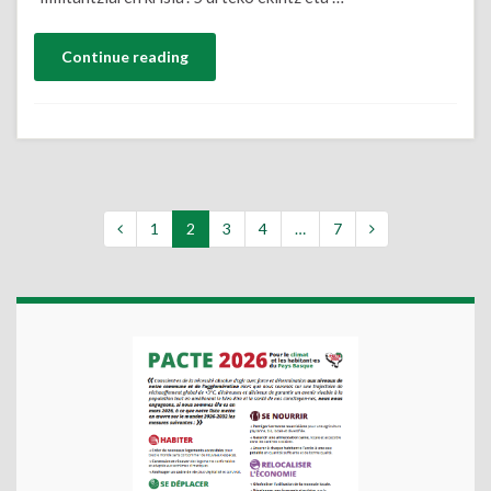
Continue reading
1
2
3
4
…
7