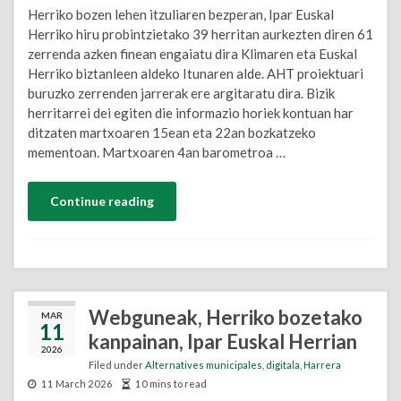
Herriko bozen lehen itzuliaren bezperan, Ipar Euskal
Herriko hiru probintzietako 39 herritan aurkezten diren 61
zerrenda azken finean engaiatu dira Klimaren eta Euskal
Herriko biztanleen aldeko Itunaren alde. AHT proiektuari
buruzko zerrenden jarrerak ere argitaratu dira. Bizik
herritarrei dei egiten die informazio horiek kontuan har
ditzaten martxoaren 15ean eta 22an bozkatzeko
mementoan. Martxoaren 4an barometroa …
Continue reading
Webguneak, Herriko bozetako
MAR
11
kanpainan, Ipar Euskal Herrian
2026
Filed under
Alternatives municipales
,
digitala
,
Harrera
11 March 2026
10 mins to read