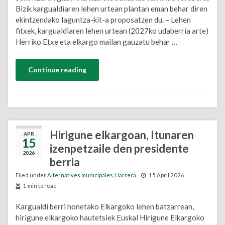
Bizik kargualdiaren lehen urtean plantan eman behar diren
ekintzendako laguntza-kit-a proposatzen du. – Lehen
fitxek, kargualdiaren lehen urtean (2027ko udaberria arte)
Herriko Etxe eta elkargo mailan gauzatu behar …
Continue reading
Hirigune elkargoan, Itunaren
APR
15
izenpetzaile den presidente
2026
berria
Filed under
Alternatives municipales
,
Harrera
15 April 2026
1 min to read
Kargualdi berri honetako Elkargoko lehen batzarrean,
hirigune elkargoko hautetsiek Euskal Hirigune Elkargoko