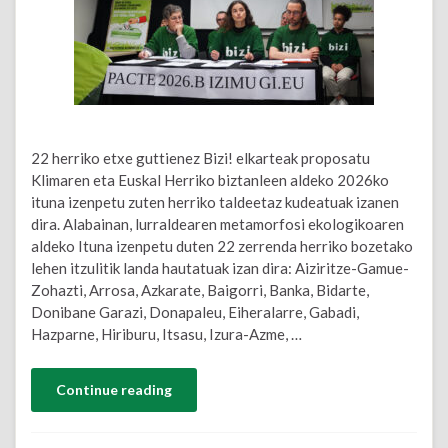
22 herriko etxe guttienez Bizi! elkarteak proposatu
Klimaren eta Euskal Herriko biztanleen aldeko 2026ko
ituna izenpetu zuten herriko taldeetaz kudeatuak izanen
dira. Alabainan, lurraldearen metamorfosi ekologikoaren
aldeko Ituna izenpetu duten 22 zerrenda herriko bozetako
lehen itzulitik landa hautatuak izan dira: Aiziritze-Gamue-
Zohazti, Arrosa, Azkarate, Baigorri, Banka, Bidarte,
Donibane Garazi, Donapaleu, Eiheralarre, Gabadi,
Hazparne, Hiriburu, Itsasu, Izura-Azme, …
Continue reading