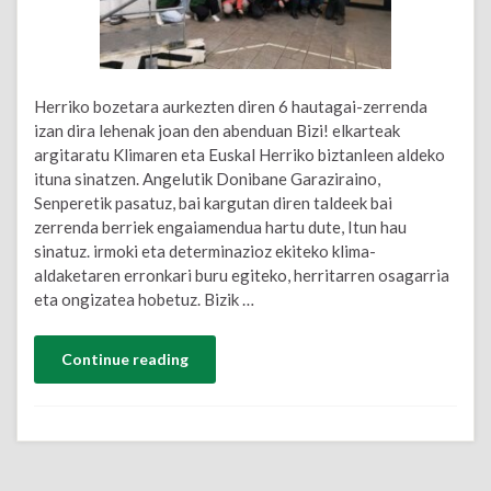
Herriko bozetara aurkezten diren 6 hautagai-zerrenda
izan dira lehenak joan den abenduan Bizi! elkarteak
argitaratu Klimaren eta Euskal Herriko biztanleen aldeko
ituna sinatzen. Angelutik Donibane Garaziraino,
Senperetik pasatuz, bai kargutan diren taldeek bai
zerrenda berriek engaiamendua hartu dute, Itun hau
sinatuz. irmoki eta determinazioz ekiteko klima-
aldaketaren erronkari buru egiteko, herritarren osagarria
eta ongizatea hobetuz. Bizik …
Continue reading