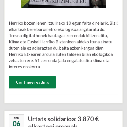
Herriko bozen lehen itzulirako 10 egun falta direlarik, Bizi!
elkarteak bere barometro ekologikoa argitaratu du.
Tresna digital honek hautagai-zerrendak biltzen ditu,
Klima eta Euskal Herriko Biztanleen aldeko Ituna sinatu
duten ala ez adierazten du, baita azken kargualdian
Herriko Etxearen ardura zuten taldeen bilan ekologikoa
zehazten ere. 51 zerrenda jada engaiatu dira klima eta
interes orokorra …
Continue reading
Urtats solidarioa: 3.870 €
FEB
06
elkarteei emanak