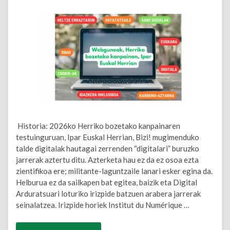
Historia: 2026ko Herriko bozetako kanpainaren
testuinguruan, Ipar Euskal Herrian, Bizi! mugimenduko
talde digitalak hautagai zerrenden “digitalari” buruzko
jarrerak aztertu ditu. Azterketa hau ez da ez osoa ezta
zientifikoa ere; militante-laguntzaile lanari esker egina da.
Helburua ez da sailkapen bat egitea, baizik eta Digital
Arduratsuari loturiko irizpide batzuen arabera jarrerak
seinalatzea. Irizpide horiek Institut du Numérique …