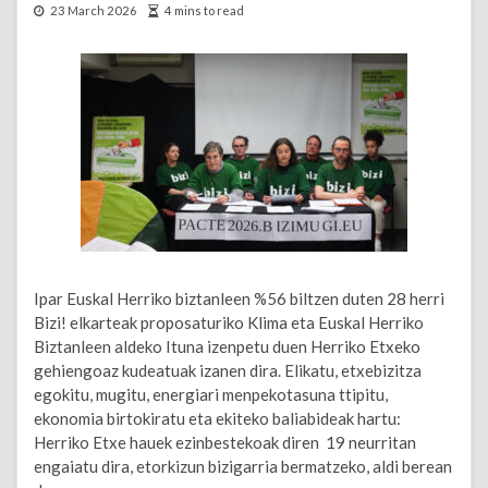
23 March 2026
4 mins to read
Ipar Euskal Herriko biztanleen %56 biltzen duten 28 herri
Bizi! elkarteak proposaturiko Klima eta Euskal Herriko
Biztanleen aldeko Ituna izenpetu duen Herriko Etxeko
gehiengoaz kudeatuak izanen dira. Elikatu, etxebizitza
egokitu, mugitu, energiari menpekotasuna ttipitu,
ekonomia birtokiratu eta ekiteko baliabideak hartu:
Herriko Etxe hauek ezinbestekoak diren 19 neurritan
engaiatu dira, etorkizun bizigarria bermatzeko, aldi berean