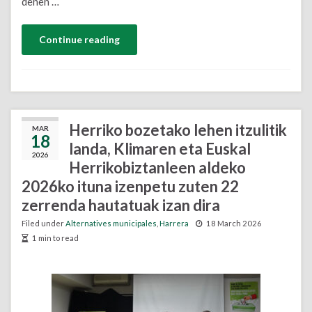
denen …
Continue reading
Herriko bozetako lehen itzulitik
MAR
18
landa, Klimaren eta Euskal
2026
Herrikobiztanleen aldeko
2026ko ituna izenpetu zuten 22
zerrenda hautatuak izan dira
Filed under
Alternatives municipales
,
Harrera
18 March 2026
1 min to read