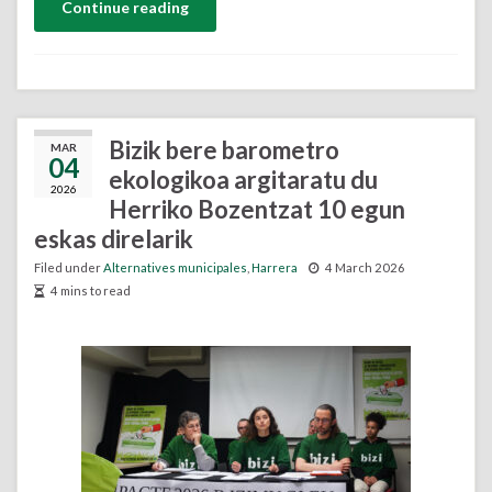
Continue reading
Bizik bere barometro
MAR
04
ekologikoa argitaratu du
2026
Herriko Bozentzat 10 egun
eskas direlarik
Filed under
Alternatives municipales
,
Harrera
4 March 2026
4 mins to read