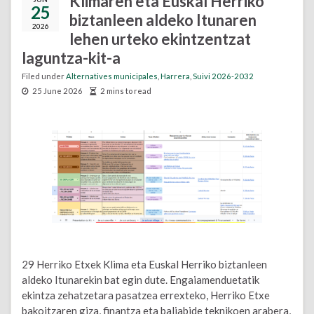
Klimaren eta Euskal Herriko
25
biztanleen aldeko Itunaren
2026
lehen urteko ekintzentzat
laguntza-kit-a
Filed under
Alternatives municipales
,
Harrera
,
Suivi 2026-2032
25 June 2026
2 mins to read
29 Herriko Etxek Klima eta Euskal Herriko biztanleen
aldeko Itunarekin bat egin dute. Engaiamenduetatik
ekintza zehatzetara pasatzea errexteko, Herriko Etxe
bakoitzaren giza, finantza eta baliabide teknikoen arabera,