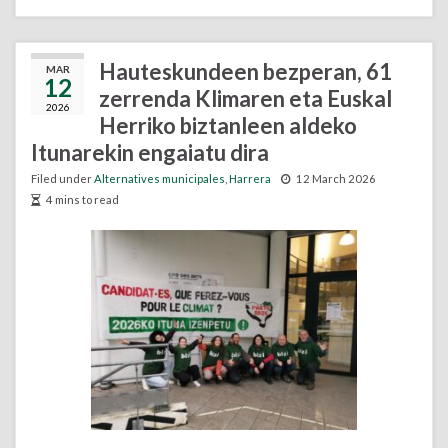
Hauteskundeen bezperan, 61
MAR
12
zerrenda Klimaren eta Euskal
2026
Herriko biztanleen aldeko
Itunarekin engaiatu dira
Filed under
Alternatives municipales
,
Harrera
12 March 2026
4 mins to read