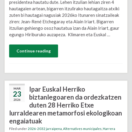
presidentea hautatu dute. Lehen itzulian lehian ziren 4
hautagaien artean, bigarren itzulirako hautagaitza atxiki
zuten bi hautagai nagusiak 2026ko Itunaren sinatzaileak
ziren: Jean-René Etchegaray eta Alain Iriart. Bigarren
itzulian gehiengo osoz hautatua izan da Alain Iriart, gaur
egungo Hiriburuko auzapeza. Klimaren eta Euskal …
Continue reading
Ipar Euskal Herriko
MAR
23
biztanlegoaren da ordezkatzen
2026
duten 28 Herriko Etxe
lurraldearen metamorfosi ekologikoan
engaiatuak
Filed under
2026-2032 jarraipena
,
Alternatives municipales
,
Harrera