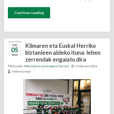
Continue reading
Klimaren eta Euskal Herriko
FEB
05
biztanleen aldeko ituna: lehen
2026
zerrendak engaiatu dira
Filed under
Alternatives municipales
,
Harrera
5 February 2026
3 mins to read