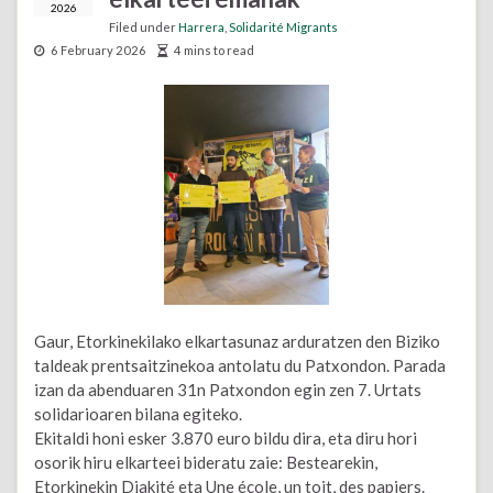
2026
Filed under
Harrera
,
Solidarité Migrants
6 February 2026
4 mins to read
Gaur, Etorkinekilako elkartasunaz arduratzen den Biziko
taldeak prentsaitzinekoa antolatu du Patxondon. Parada
izan da abenduaren 31n Patxondon egin zen 7. Urtats
solidarioaren bilana egiteko.
Ekitaldi honi esker 3.870 euro bildu dira, eta diru hori
osorik hiru elkarteei bideratu zaie: Bestearekin,
Etorkinekin Diakité eta Une école, un toit, des papiers.