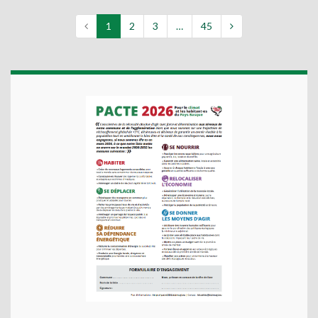
1
2
3
…
45