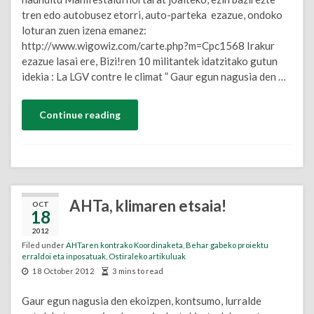
tren edo autobusez etorri, auto-parteka ezazue, ondoko
loturan zuen izena emanez:
http://www.wigowiz.com/carte.php?m=Cpc1568 Irakur
ezazue lasai ere, Bizi!ren 10 militantek idatzitako gutun
idekia : La LGV contre le climat ” Gaur egun nagusia den …
Continue reading
AHTa, klimaren etsaia!
OCT
18
2012
Filed under
AHTaren kontrako Koordinaketa
,
Behar gabeko proiektu
erraldoi eta inposatuak
,
Ostiraleko artikuluak
18 October 2012
3 mins to read
Gaur egun nagusia den ekoizpen, kontsumo, lurralde