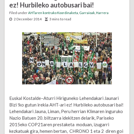
ez! Hurbileko autobusari bai!
Filed under
AHTaren kontrako Koordinaketa
,
Garraioak
,
Harrera
2 December 2014
3 mins to read
Euskal Kostalde–Aturri Hiriguneko Lehendakari Jaunari
Bizi !ko gutun irekia AHT-ari ez! Hurbileko autobusari bai!
Lehendakari Jauna, Liman, Peru herrian Klimaren inguruko
Nazio Batuen 20. biltzarra idekitzen delarik, Pariseko
2015eko COP21aren prestaketa moduan, izugarri
kezkatuak gira, hemen bertan, CHRONO 1 eta 2 diren goi