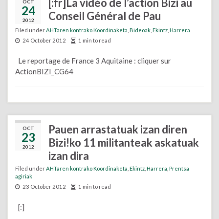
[:fr]La vidéo de l’action Bizi au
OCT
24
Conseil Général de Pau
2012
Filed under
AHTaren kontrako Koordinaketa
,
Bideoak
,
Ekintz
,
Harrera
24 October 2012
1 min to read
Le reportage de France 3 Aquitaine : cliquer sur
ActionBIZI_CG64
Pauen arrastatuak izan diren
OCT
23
Bizi!ko 11 militanteak askatuak
2012
izan dira
Filed under
AHTaren kontrako Koordinaketa
,
Ekintz
,
Harrera
,
Prentsa
agiriak
23 October 2012
1 min to read
[:]