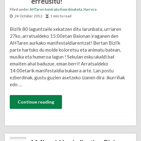
erreusitu!
Filed under
AHTaren kontrako Koordinaketa
,
Harrera
24 October 2012
1 min to read
Bizi!k 80 laguntzaile xekatzen ditu larunbata, urriaren
27ko, arratsaldeko 15:00etan Baionan iraganen den
AHTaren aurkako manifestaldiarentzat! Bertan Bizi!k
parte hartuko du molde koloretsu eta animatu batean,
musika eta humeroa lagun ! Sekulan esku ukaldi bat
emaiten ahal baduzue, eman berri! Arratsaldeko
14:00etarik manifestaldia bukaera arte. Lan postu
ezberdinak, gustu guzien asetzeko izanen dira :ikurriñak
edo …
Continue reading