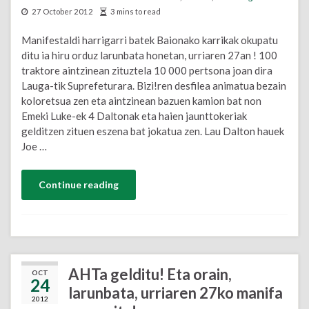
27 October 2012
3 mins to read
Manifestaldi harrigarri batek Baionako karrikak okupatu
ditu ia hiru orduz larunbata honetan, urriaren 27an ! 100
traktore aintzinean zituztela 10 000 pertsona joan dira
Lauga-tik Suprefeturara. Bizi!ren desfilea animatua bezain
koloretsua zen eta aintzinean bazuen kamion bat non
Emeki Luke-ek 4 Daltonak eta haien jaunttokeriak
gelditzen zituen eszena bat jokatua zen. Lau Dalton hauek
Joe …
Continue reading
AHTa gelditu! Eta orain,
OCT
24
larunbata, urriaren 27ko manifa
2012