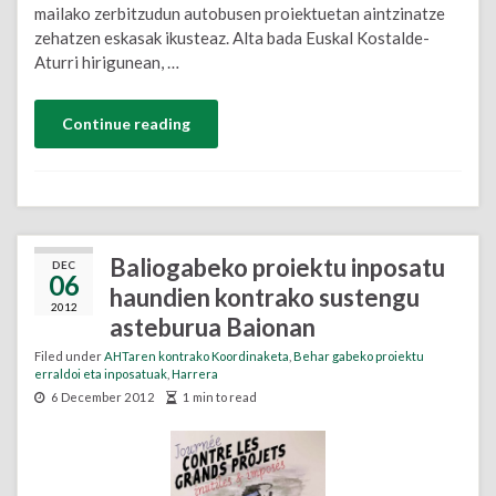
mailako zerbitzudun autobusen proiektuetan aintzinatze
zehatzen eskasak ikusteaz. Alta bada Euskal Kostalde-
Aturri hirigunean, …
Continue reading
Baliogabeko proiektu inposatu
DEC
06
haundien kontrako sustengu
2012
asteburua Baionan
Filed under
AHTaren kontrako Koordinaketa
,
Behar gabeko proiektu
erraldoi eta inposatuak
,
Harrera
6 December 2012
1 min to read