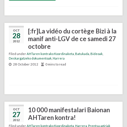
[:fr]La vidéo du cortège Bizi à la
OCT
28
manif anti-LGV de ce samedi 27
2012
octobre
Filed under
AHTaren kontrako Koordinaketa
,
Batukada
,
Bideoak
,
Deskargatzeko dokumentoak
,
Harrera
28 October 2012
0 mins to read
10 000 manifestalari Baionan
OCT
27
AHTaren kontra!
2012
Filed under
AHTaren kontrako Koordinaketa
,
Harrera
,
Prentsa agiriak