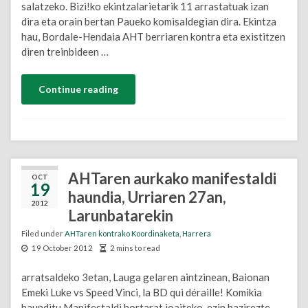
salatzeko. Bizi!ko ekintzalarietarik 11 arrastatuak izan
dira eta orain bertan Paueko komisaldegian dira. Ekintza
hau, Bordale-Hendaia AHT berriaren kontra eta existitzen
diren treinbideen …
Continue reading
AHTaren aurkako manifestaldi
OCT
19
haundia, Urriaren 27an,
2012
Larunbatarekin
Filed under
AHTaren kontrako Koordinaketa
,
Harrera
19 October 2012
2 mins to read
arratsaldeko 3etan, Lauga gelaren aintzinean, Baionan
Emeki Luke vs Speed Vinci, la BD qui déraille! Komikia
haunditu Manifestaldi hortarat joaiteko, ezin bazirezte