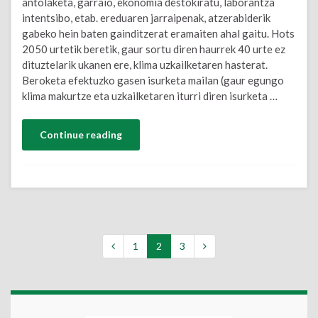
antolaketa, garraio, ekonomia destokiratu, laborantza
intentsibo, etab. ereduaren jarraipenak, atzerabiderik
gabeko hein baten gainditzerat eramaiten ahal gaitu. Hots
2050 urtetik beretik, gaur sortu diren haurrek 40 urte ez
dituztelarik ukanen ere, klima uzkailketaren hasterat.
Beroketa efektuzko gasen isurketa mailan (gaur egungo
klima makurtze eta uzkailketaren iturri diren isurketa …
Continue reading
1
2
3