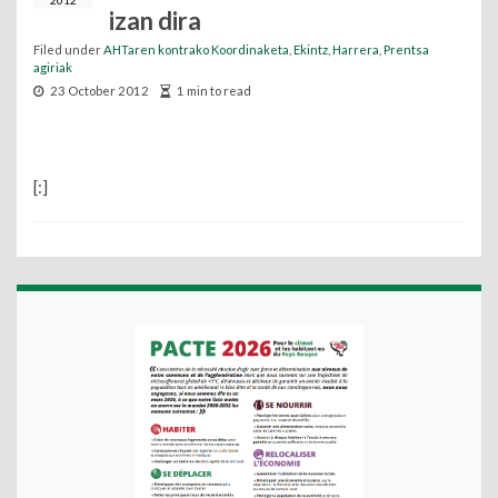
2012
izan dira
Filed under
AHTaren kontrako Koordinaketa
,
Ekintz
,
Harrera
,
Prentsa
agiriak
23 October 2012
1 min to read
[:]