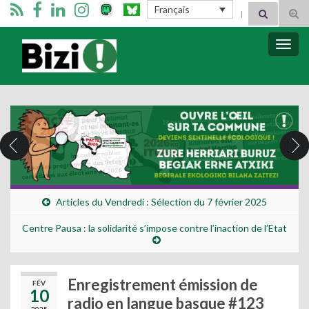
Search for:
Français
Tog
sear
for
Bizimugi
Bascu
la
navig
Articles du Vendredi : Sélection du 7 février 2025
Centre Pausa : la solidarité s’impose contre l’inaction de l’Etat
Enregistrement émission de
FÉV
10
radio en langue basque #123