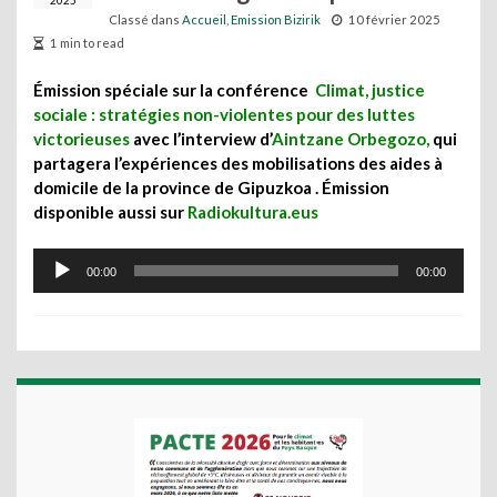
2025
Classé dans
Accueil
,
Emission Bizirik
10 février 2025
1 min to read
Émission spéciale sur la conférence
Climat, justice
sociale : stratégies non-violentes pour des luttes
victorieuses
avec l’interview d’
Aintzane Orbegozo,
qui
partagera l’expériences des mobilisations d
es aides à
domicile de la province de Gipuzkoa .
Émission
disponible aussi sur
Radiokultura.eus
Lecteur
00:00
00:00
audio