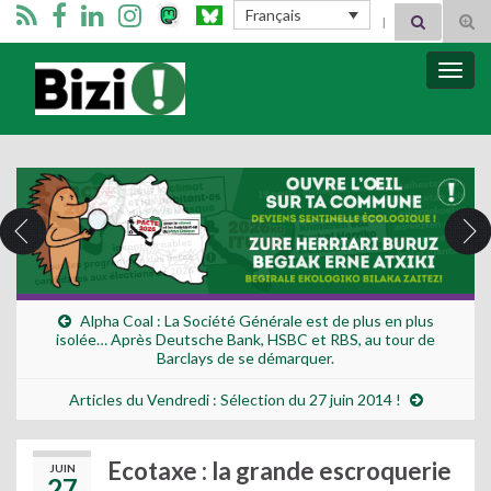
Search for:
Français
Tog
sear
for
Bizimugi
Bascu
la
navig
Alpha Coal : La Société Générale est de plus en plus
isolée… Après Deutsche Bank, HSBC et RBS, au tour de
Barclays de se démarquer.
Articles du Vendredi : Sélection du 27 juin 2014 !
Ecotaxe : la grande escroquerie
JUIN
27