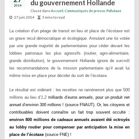
du gouvernement Hollande
2014
Classé dans
Accueil
,
Communiqués de presse
,
Pollutaxe
27 juin 2014
5 mins to read
La
création
d’un péage de transit en lieu et place de l’écotaxe est
un grave recul démocratique et écologique. Annulant une loi votée
par une grande majorité de parlementaires pour céder devant les
lobbies patronaux les plus agressifs (routier, agro-alimentaire,
grande distribution), le gouvernement Hollande ignore de surcroît
les recommandations de la mission parlementaire qu’il avait lui
même mise en place pour décider du sort de l’écotaxe.
Le résultat est sidérant : les recettes ne ramèneront plus que 500
millions au lieu d’1,2
milliards d’euros annuels, pour un produit net
annuel d’environ 300 millions ! (source FNAUT). Or, les citoyens et
contribuables doivent connaître un fait trop souvent occulté :
environ 800 millions de cadeaux annuels avaient été octroyés
au lobby routier pour compenser par anticipation la mise en
place de l’écotaxe
(source FNE) !