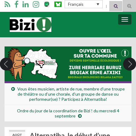
Search for:
Français
Tog
sear
for
Bizimugi
Bascu
la
navig
Vous êtes musicien, artiste de rue, membre d’une troupe
de théâtre ou d’une chorale, d’un groupe de danse ou
performeur(se) ? Participez à Alternatiba!
Ordre du jour de la coordination de Bizi ! du mercredi 4
septembre
Alternatiba, le début d’une
AOÛT