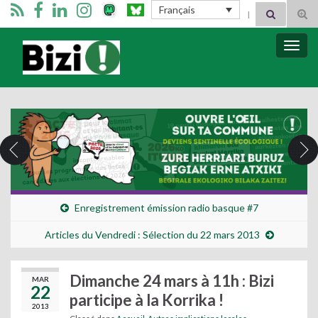
Search for:
Français
Tog
sear
for
Bizimugi
Bascu
la
navig
Enregistrement émission radio basque #7
Articles du Vendredi : Sélection du 22 mars 2013
Dimanche 24 mars à 11h : Bizi
MAR
22
participe à la Korrika !
2013