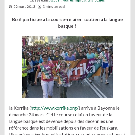
Classé dans
Accueil
,
Autres implications locales
22 mars 2013
3 mins to read
Bizi! participe à la course-relai en soutien à la langue
basque !
la Korrika (
http://www.korrika.org/
) arrive à Bayonne le
dimanche 24 mars. Cette course relai en faveur de la
langue basque est devenue depuis des décennies une
référence dans les mobilisations en faveur de l’euskara.
Plus qu’une simple manifestation, ce rendez-vous est aussi