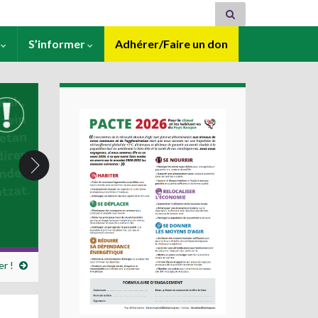
s
S’informer
Adhérer/Faire un don
r !