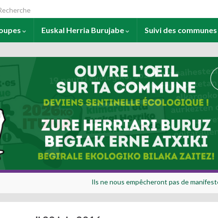
arch for:
roupes
Euskal Herria Burujabe
Suivi des commune
Ils ne nous empêcheront pas de manifeste