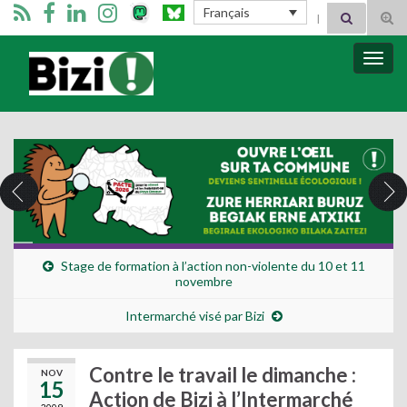
Search for:
Français
Tog
sear
for
Bizimugi
Bascu
la
navig
Stage de formation à l’action non-violente du 10 et 11
novembre
Intermarché visé par Bizi
Contre le travail le dimanche :
NOV
15
Action de Bizi à l’Intermarché