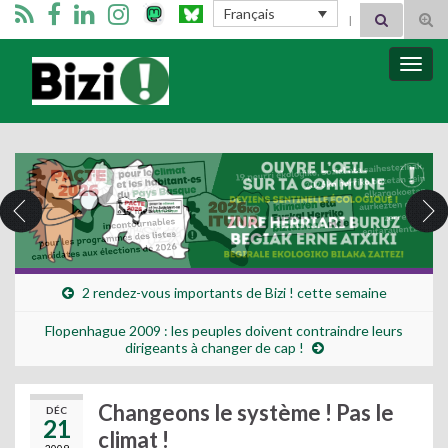
Search for:
Français
Tog
sear
for
Bizimugi
Bascu
la
navig
2 rendez-vous importants de Bizi ! cette semaine
Flopenhague 2009 : les peuples doivent contraindre leurs
dirigeants à changer de cap !
Changeons le système ! Pas le
DÉC
21
climat !