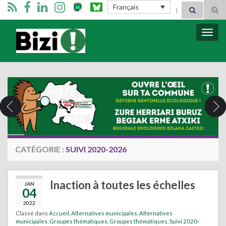
Search for:
Français
Tog
sear
for
Bizimugi
Bascu
la
navig
CATÉGORIE :
SUIVI 2020-2026
Inaction à toutes les échelles
JAN
04
2022
Classé dans
Accueil
,
Alternatives municipales
,
Alternatives
municipales
,
Groupes thématiques
,
Groupes thématiques
,
Suivi 2020-