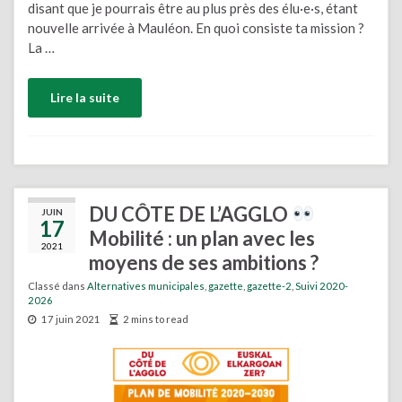
disant que je pourrais être au plus près des élu·e·s, étant
nouvelle arrivée à Mauléon. En quoi consiste ta mission ?
La …
Lire la suite
DU CÔTE DE L’AGGLO
JUIN
17
Mobilité : un plan avec les
2021
moyens de ses ambitions ?
Classé dans
Alternatives municipales
,
gazette
,
gazette-2
,
Suivi 2020-
2026
17 juin 2021
2 mins to read