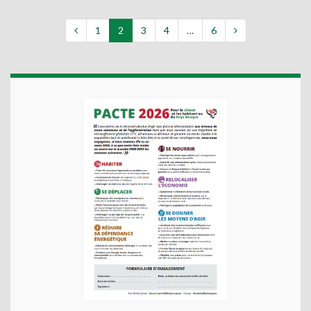
1
2
3
4
…
6