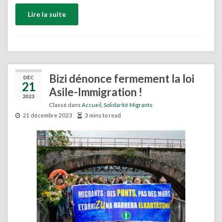
Lire la suite
Bizi dénonce fermement la loi
DÉC
21
Asile-Immigration !
2023
Classé dans
Accueil
,
Solidarité Migrants
21 décembre 2023
3 mins to read