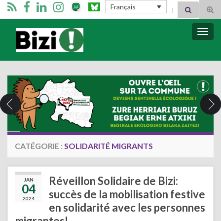
Search for:
Français
Tog
sear
for
Bizimugi
Bascu
la
navig
CATÉGORIE :
SOLIDARITÉ MIGRANTS
Réveillon Solidaire de Bizi:
JAN
04
succès de la mobilisation festive
2024
en solidarité avec les personnes
migrantes!