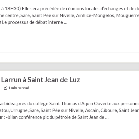
0 à 18H30) Elle sera précédée de réunions locales d’échanges et de d
nne centre, Sare, Saint Pée sur Nivelle, Ainhice-Mongelos, Mouguerre
13 Le processus de débat interne …
 Larrun à Saint Jean de Luz
2
1 min to read
arbidea, prés du collège Saint Thomas d’Aquin Ouverte aux personn
atou, Urrugne, Sare, Saint Pée sur Nivelle, Ascain, Ciboure, Saint Jea
r : -bilan conférence pic du pétrole de Saint Jean de …