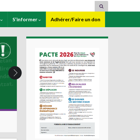
s
S’informer
Adhérer/Faire un don