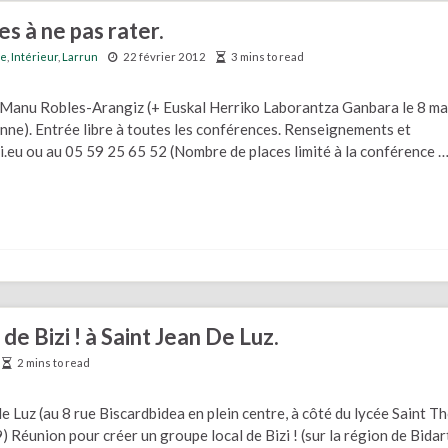
s à ne pas rater.
ie
,
Intérieur
,
Larrun
22 février 2012
3 mins to read
n Manu Robles-Arangiz (+ Euskal Herriko Laborantza Ganbara le 8 ma
nne). Entrée libre à toutes les conférences. Renseignements et
gi.eu ou au 05 59 25 65 52 (Nombre de places limité à la conférence 
de Bizi ! à Saint Jean De Luz.
2 mins to read
 Luz (au 8 rue Biscardbidea en plein centre, à côté du lycée Saint 
 Réunion pour créer un groupe local de Bizi ! (sur la région de Bidar