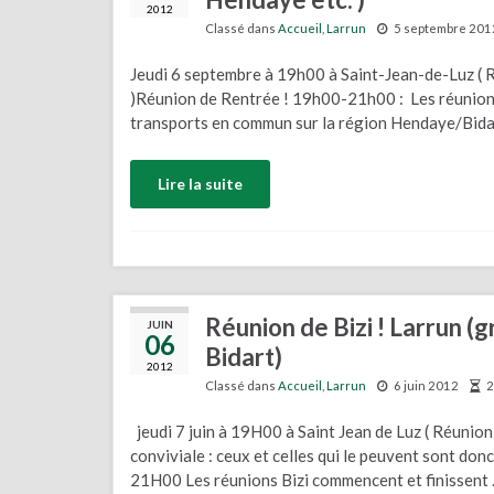
2012
Classé dans
Accueil
,
Larrun
5 septembre 201
Jeudi 6 septembre à 19h00 à Saint-Jean-de-Luz ( R
)Réunion de Rentrée ! 19h00-21h00 : Les réunions 
transports en commun sur la région Hendaye/Bidart
Lire la suite
Réunion de Bizi ! Larrun (g
JUIN
06
Bidart)
2012
Classé dans
Accueil
,
Larrun
6 juin 2012
2
jeudi 7 juin à 19H00 à Saint Jean de Luz ( Réunio
conviviale : ceux et celles qui le peuvent sont do
21H00 Les réunions Bizi commencent et finissent