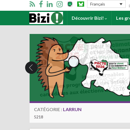
Se
Français
Accueil
Découvrir Bizi!
Les g
CATÉGORIE :
LARRUN
5218