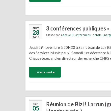
3 conférences publiques « L
NOV
28
Classé dans
Accueil
,
Conférences - débats
,
Energ
2012
Jeudi 29 novembre à 20H30 à Saint Jean de Luz (Gr
des Services Municipaux) Samedi 1er décembre à
Chauveteau, ancien directeur de recherche CNRS et
Lire la suite
Réunion de Bizi ! Larrun (g
SEP
05
Hendaye etc. )