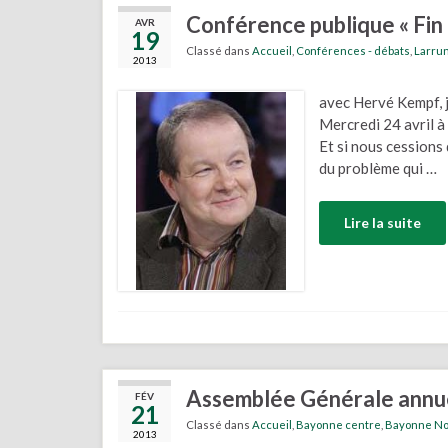
Conférence publique « Fin
AVR
19
Classé dans
Accueil
,
Conférences - débats
,
Larru
2013
avec Hervé Kempf, j
Mercredi 24 avril à 
Et si nous cessions 
du problème qui …
Lire la suite
Assemblée Générale annue
FÉV
21
Classé dans
Accueil
,
Bayonne centre
,
Bayonne N
2013