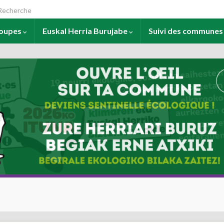
arch for:
roupes
Euskal Herria Burujabe
Suivi des commune