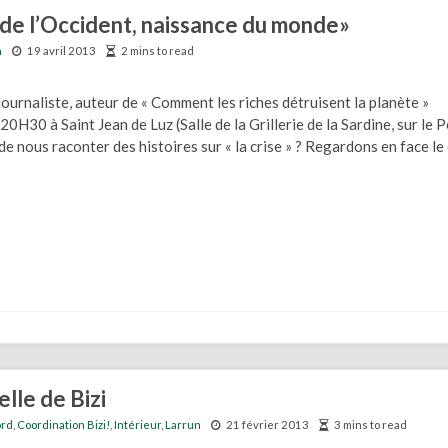
 de l’Occident, naissance du monde»
n
19 avril 2013
2 mins to read
ournaliste, auteur de « Comment les riches détruisent la planète »
20H30 à Saint Jean de Luz (Salle de la Grillerie de la Sardine, sur le Po
de nous raconter des histoires sur « la crise » ? Regardons en face l
lle de Bizi
ord
,
Coordination Bizi!
,
Intérieur
,
Larrun
21 février 2013
3 mins to read