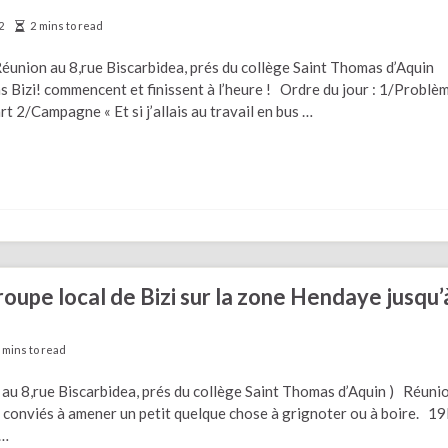
2
2 mins to read
éunion au 8,rue Biscarbidea, prés du collège Saint Thomas d’Aquin
Bizi! commencent et finissent à l’heure ! Ordre du jour : 1/Problè
 2/Campagne « Et si j’allais au travail en bus …
roupe local de Bizi sur la zone Hendaye jusqu’
 mins to read
n au 8,rue Biscarbidea, prés du collège Saint Thomas d’Aquin ) Réuni
nc conviés à amener un petit quelque chose à grignoter ou à boire. 
 …