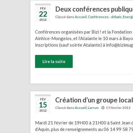
Deux conférences publique
FÉV
22
Classé dans
Accueil
,
Conférences - débats
,
Energ
2012
Conférences organisées par Bizi ! et la Fondatio
Ainhice-Mongelos, et l’Atalante le 10 mars à Bayo
inscriptions (sauf soirée Atalante) à info@bizimu
Lire la suite
Création d’un groupe local 
FÉV
15
Classé dans
Accueil
,
Larrun
15 février 2012
2012
Mardi 21 février de 19H00 à 21H00 à Saint Jean de
d’Aquin, plus de renseignements au 06 14 99 58 79)