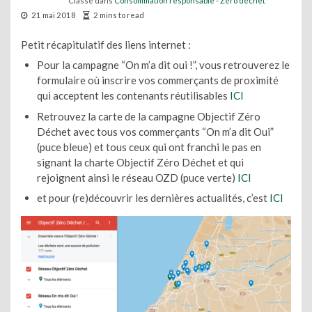
Classé dans
Consommation responsable - Zéro déchet
21 mai 2018
2 mins to read
Petit récapitulatif des liens internet :
Pour la campagne “On m’a dit oui !”
, vous retrouverez
le
formulaire
où inscrire vos commerçants de proximité
qui acceptent les contenants réutilisables
ICI
Retrouvez
la carte
de la campagne Objectif Zéro
Déchet
avec tous vos commerçants “On m’a dit Oui”
(puce bleue) et tous ceux qui ont franchi le pas en
signant la charte Objectif Zéro Déchet et qui
rejoignent ainsi le réseau OZD (puce verte)
ICI
et pour (re)découvrir les dernières actualités, c’est
ICI