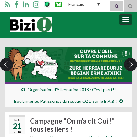
Search for:
Français
Tog
sear
for
Bizimugi
Bascu
la
navig
Organisation d’Alternatiba 2018 : C’est parti !!
Boulangeries Patisseries du réseau OZD sur le B.A.B !
Campagne “On m’a dit Oui !”
MAI
21
tous les liens !
2018