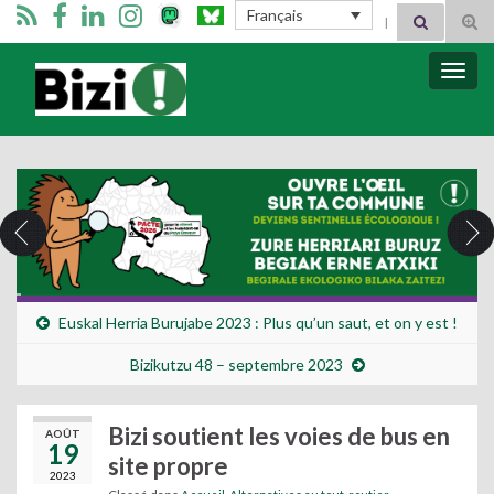
Search for:
Français
Tog
sear
for
Bizimugi
Bascu
la
navig
Euskal Herria Burujabe 2023 : Plus qu’un saut, et on y est !
Bizikutzu 48 – septembre 2023
Bizi soutient les voies de bus en
AOÛT
19
site propre
2023