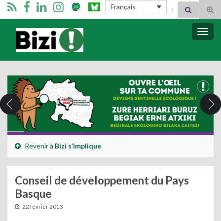
Search for:
Français
Tog
sear
for
Bizimugi
Bascu
la
navig
Revenir à
Bizi s’implique
Conseil de développement du Pays
Basque
22 février 2013