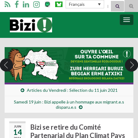
Search for:
Français
Tog
sear
for
Bizimugi
Bascu
la
navig
Articles du Vendredi : Sélection du 11 juin 2021
Samedi 19 juin : Bizi appelle à un hommage aux migrant.e.s
disparu.e.s
Bizi se retire du Comité
JUIN
14
Partenarial du Plan Climat Pays