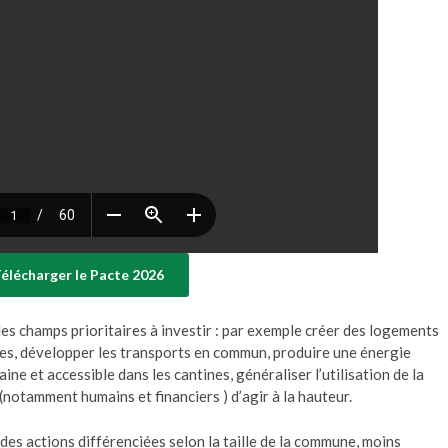
élécharger le Pacte 2026
s champs prioritaires à investir : par exemple créer des logements
s, développer les transports en commun, produire une énergie
ine et accessible dans les cantines, généraliser l’utilisation de la
notamment humains et financiers ) d’agir à la hauteur.
s actions différenciées selon la taille de la commune, moins