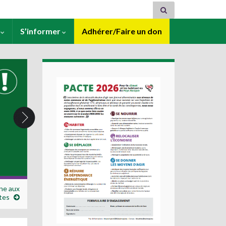
s
S’informer
Adhérer/Faire un don
nne aux
stes