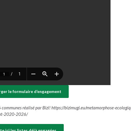
rger le formulaire d’engagement
 communes réalisé par Bizi! https://bizimugi.eu/metamorphose-ecologiq
dat-2020-2026/
ste ici les listes déjà engagées