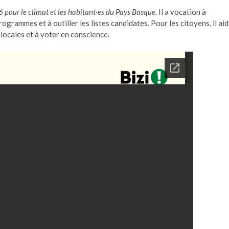
 pour le climat et les habitant
·
es du Pays Basque
. Il a vocation à
grammes et à outiller les listes candidates. Pour les citoyens, il ai
 locales et à voter en conscience.