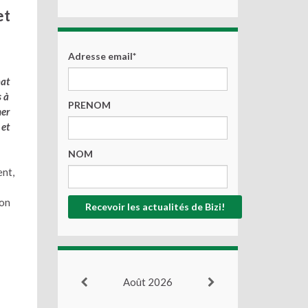
et
Adresse email*
mat
s à
PRENOM
ner
 et
NOM
ent,
ion
Août 2026