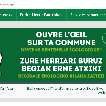
arch for:
roupes
Euskal Herria Burujabe
Suivi des commune
d’un futur
Bizi! s’oppose à l’interdiction du centre-ville de Bayo
cycli