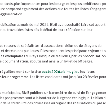
abitants, plus importantes pour les bourgs et les plus ambitieuses p
sure comprend également des actions que toutes les listes s’engagen
’agglomération.
publication au mois de mai 2025. Bizi! avait souhaité faire cet apport
u travail des listes dès le début de leurs réflexion sur leur
es retours de spécialistes, d’associations, d’élus ou de citoyens du
s et de réunions publiques. Elles rappellent les principaux
enjeux
et o
tés exemplaires
du Pays Basque ou d’ailleurs, par les
préconisation
he
documentation
, aboutissant ainsi à un livret de 60 pages.
 régulièrement sur le site
pacte2026.bizimugi.eu
les listes
ns leur programme
. Les listes candidates ont jusqu’au 28 février pou
s municipales,
Bizi! publiera un baromètre de suivi de l’engageme
t les programmes sont à la hauteur de l’urgence écologique. Le bilan 
r de la crédibilité des promesses au regard des réalisations du passé