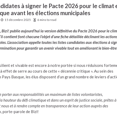
andidates à signer le Pacte 2026 pour le climat 
que avant les élections municipales
15 décembre 2025
6 mins to read
 Bizi! publie aujourd’hui la version définitive du Pacte 2026 pour le cli
l contient font chacune l’objet d’une fiche détaillée déclinant les action
es. L’association appelle toutes les listes candidates aux élections à sig
ermination pour garantir un avenir vivable tout en améliorant le bien-être
silient et vivable est encore à notre portée si nous réduisons fortem
 effet de serre au cours de cette « décennie critique ». Au sein des
ays Basque, les élus disposent d’un grand nombre de leviers d’act
e porter aux responsabilités un maximum de listes volontaristes,
 hauteur du défi climatique et dans un esprit de justice sociale, prêtes à
 nous et à rendre compte en transparence de leur action auprès des
, porte-parole de Bizi!