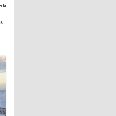
e la
 10