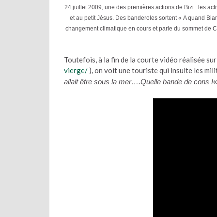
24 juillet 2009, une des premières actions de Bizi : les ac
et au petit Jésus. Des banderoles sortent « A quand Biar
changement climatique en cours et parle du sommet de Cop
Toutefois, à la fin de la courte vidéo réalisée sur
vierge/
), on voit une touriste qui insulte les mili
allait être sous la mer….Quelle bande de cons !