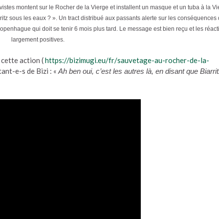
tivistes montent sur le Rocher de la Vierge et installent un masque et un tuba à la V
ritz sous les eaux ? ». Un tract distribué aux passants alerte sur les conséquences
enhague qui doit se tenir 6 mois plus tard. Le message est bien reçu et les réact
largement positives.
 cette action (
https://bizimugi.eu/fr/
sauvetage-au-rocher-de-la-
tant-e-s de Bizi : «
Ah ben oui, c’est les autres là, en disant que Biarri
«