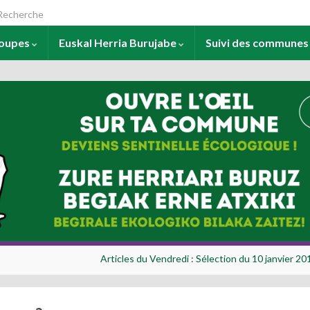
arch for:
roupes
Euskal Herria Burujabe
Suivi des commune
Articles du Vendredi : Sélection du 10 janvier 20