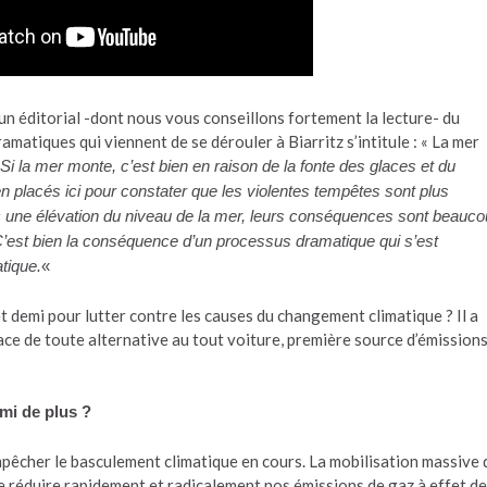
 un éditorial -dont nous vous conseillons fortement la lecture- du
atiques qui viennent de se dérouler à Biarritz s’intitule : « La mer
Si la mer monte, c’est bien en raison de la fonte des glaces et du
placés ici pour constater que les violentes tempêtes sont plus
ec une élévation du niveau de la mer, leurs conséquences sont beauc
’est bien la conséquence d’un processus dramatique qui s’est
tique.
«
et demi pour lutter contre les causes du changement climatique ? Il a
place de toute alternative au tout voiture, première source d’émission
emi de plus ?
’empêcher le basculement climatique en cours. La mobilisation massive 
de réduire rapidement et radicalement nos émissions de gaz à effet de