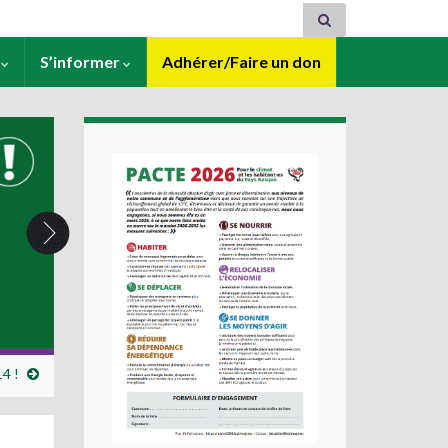
s
S’informer
Adhérer/Faire un don
14 !