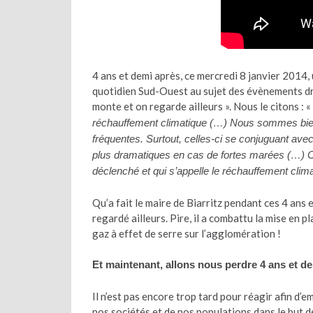
4 ans et demi après, ce mercredi 8 janvier 2014,
quotidien Sud-Ouest au sujet des évènements dram
monte et on regarde ailleurs ». Nous le citons : «
réchauffement climatique (…) Nous sommes bien 
fréquentes. Surtout, celles-ci se conjuguant av
plus dramatiques en cas de fortes marées (…) C
déclenché et qui s’appelle le réchauffement clima
Qu’a fait le maire de Biarritz pendant ces 4 ans 
regardé ailleurs. Pire, il a combattu la mise en 
gaz à effet de serre sur l’agglomération !
Et maintenant, allons nous perdre 4 ans et d
Il n’est pas encore trop tard pour réagir afin d
nos sociétés et de nos populations dans le but 