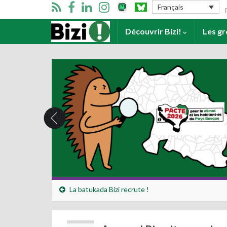
Se
Français
Accueil
Découvrir Bizi!
Les g
La batukada Bizi recrute !