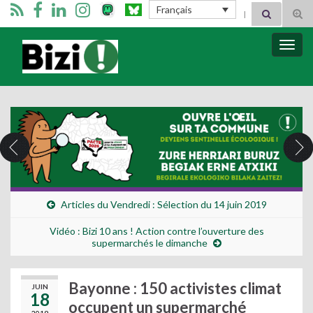
Search for:
Français
Tog
sear
for
Bizimugi
Bascu
la
navig
Articles du Vendredi : Sélection du 14 juin 2019
Vidéo : Bizi 10 ans ! Action contre l’ouverture des
supermarchés le dimanche
Bayonne : 150 activistes climat
JUIN
18
occupent un supermarché