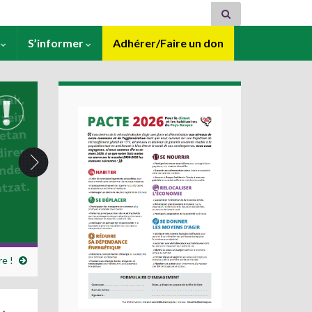
s
S’informer
Adhérer/Faire un don
e !