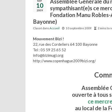
Assemblée Générale du m
SEP
10
sympathisant(e)s ce merc
2009
Fondation Manu Robles-Ar
Bayonne)
Classé dans
Accueil
10 septembre 2009
2 mins to 
Mouvement Bizi !
22, rue des Cordeliers 64 100 Bayonne
Tel : 05 59 25 65 52
info@bizimugi.org
http://www.copenhague2009bizi.org/
Comm
Assemblée 
ouverte à tous 
ce mercr
au local de la