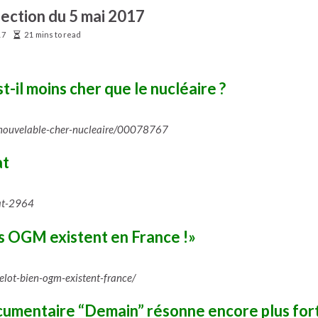
lection du 5 mai 2017
17
21 mins to read
t-il moins cher que le nucléaire ?
enouvelable-cher-nucleaire/00078767
at
mat-2964
es OGM existent en France !»
elot-bien-ogm-existent-france/
ocumentaire “Demain” résonne encore plus for