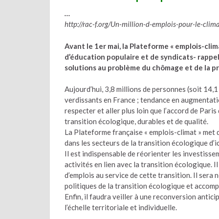
…
http://rac-f.org/Un-million-d-emplois-pour-le-cli
Avant le 1er mai, la Plateforme « emplois-cli
d’éducation populaire et de syndicats- rappel
solutions au problème du chômage et de la pr
Aujourd’hui, 3,8 millions de personnes (soit 14,1
verdissants en France ; tendance en augmentatio
respecter et aller plus loin que l’accord de Pari
transition écologique, durables et de qualité.
La Plateforme française « emplois-climat » met d
dans les secteurs de la transition écologique d’i
Il est indispensable de réorienter les investisse
activités en lien avec la transition écologique. 
d’emplois au service de cette transition. Il sera
politiques de la transition écologique et accom
Enfin, il faudra veiller à une reconversion antici
l’échelle territoriale et individuelle.