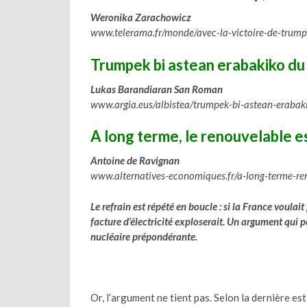
Weronika Zarachowicz
www.telerama.fr/monde/avec-la-victoire-de-trum
Trumpek bi astean erabakiko du
Lukas Barandiaran San Roman
www.argia.eus/albistea/trumpek-bi-astean-erabaki
A long terme, le renouvelable es
Antoine de Ravignan
www.alternatives-economiques.fr/a-long-terme-r
Le refrain est répété en boucle : si la France voulai
facture d’électricité exploserait. Un argument qui pe
nucléaire prépondérante.
Or, l’argument ne tient pas. Selon la dernière e