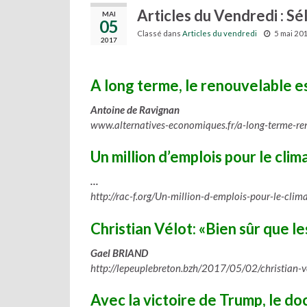
Articles du Vendredi : Sé
MAI
05
Classé dans
Articles du vendredi
5 mai 20
2017
A long terme, le renouvelable es
Antoine de Ravignan
www.alternatives-economiques.fr/a-long-terme-r
Un million d’emplois pour le clim
…
http://rac-f.org/Un-million-d-emplois-pour-le-cli
Christian Vélot: «Bien sûr que l
Gael BRIAND
http://lepeuplebreton.bzh/2017/05/02/christian-v
Avec la victoire de Trump, le d