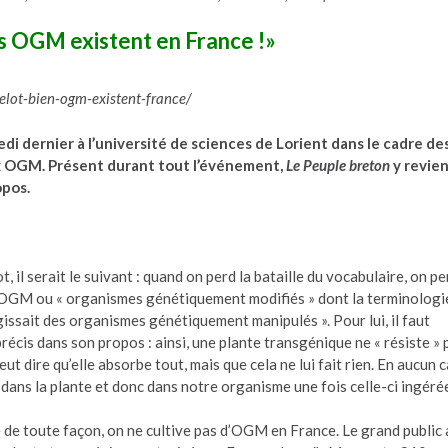
es OGM existent en France !»
elot-bien-ogm-existent-france/
di dernier à l’université de sciences de Lorient dans le cadre de
x OGM. Présent durant tout l’événement,
Le Peuple breton
y revie
opos.
, il serait le suivant : quand on perd la bataille du vocabulaire, on pe
es OGM ou « organismes génétiquement modifiés » dont la terminologi
’agissait des organismes génétiquement manipulés ». Pour lui, il faut
écis dans son propos : ainsi, une plante transgénique ne « résiste » 
eut dire qu’elle absorbe tout, mais que cela ne lui fait rien. En aucun c
 dans la plante et donc dans notre organisme une fois celle-ci ingéré
 de toute façon, on ne cultive pas d’OGM en France. Le grand public 