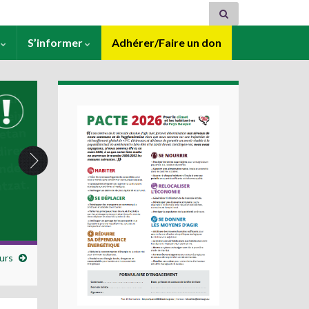
s
S’informer
Adhérer/Faire un don
eurs