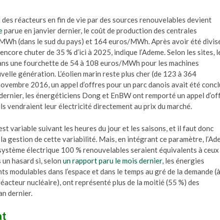
 des réacteurs en fin de vie par des sources renouvelables devient
e
parue en janvier dernier, le coût de production des centrales
/MWh (dans le sud du pays) et 164 euros/MWh. Après avoir été divis
ncore chuter de 35 % d’ici à 2025, indique l’Ademe. Selon les sites, l
x dans une fourchette de 54 à 108 euros/MWh pour les machines
elle génération. L’éolien marin reste plus cher (de 123 à 364
vembre 2016, un appel d’offres pour un parc danois avait été concl
 dernier, les énergéticiens Dong et EnBW ont remporté un appel d’of
s vendraient leur électricité directement au prix du marché.
st variable suivant les heures du jour et les saisons, et il faut donc
la gestion de cette variabilité. Mais, en intégrant ce paramètre, l’A
système électrique 100 % renouvelables seraient équivalents à ceux
 un hasard si, selon
un rapport paru le mois dernier
, les énergies
ts modulables dans l’espace et dans le temps au gré de la demande (à
réacteur nucléaire), ont représenté plus de la moitié (55 %) des
an dernier.
at