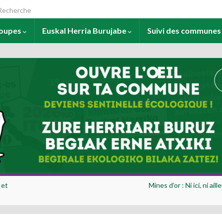
arch for:
roupes
Euskal Herria Burujabe
Suivi des commune
 et
Mines d’or : Ni ici, ni aill