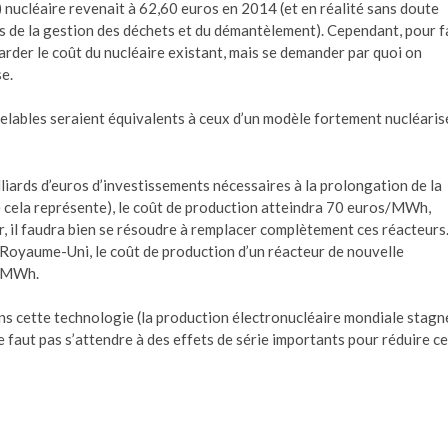
ucléaire revenait à 62,60 euros en 2014 (et en réalité sans doute
ts de la gestion des déchets et du démantèlement). Cependant, pour f
arder le coût du nucléaire existant, mais se demander par quoi on
e.
lables seraient équivalents à ceux d’un modèle fortement nucléaris
lliards d’euros d’investissements nécessaires à la prolongation de la
e cela représente), le coût de production atteindra 70 euros/MWh,
r, il faudra bien se résoudre à remplacer complètement ces réacteurs
Royaume-Uni, le coût de production d’un réacteur de nouvelle
s/MWh.
ns cette technologie (la production électronucléaire mondiale stagn
e faut pas s’attendre à des effets de série importants pour réduire c