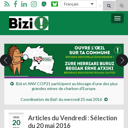
Search for:
Français
Tog
sear
for
Bizimugi
Bascu
la
navig
Bizi et ANV COP21 participent au blocage d’une des plus
grandes mines de charbon d’Europe.
Coordination de Bizi! du mercredi 25 mai 2016
Articles du Vendredi : Sélection
MAI
20
du 20 mai 2016