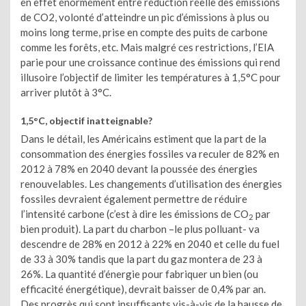
en effet énormément entre réduction réelle des émissions
de CO2, volonté d’atteindre un pic d’émissions à plus ou
moins long terme, prise en compte des puits de carbone
comme les forêts, etc. Mais malgré ces restrictions, l’EIA
parie pour une croissance continue des émissions qui rend
illusoire l’objectif de limiter les températures à 1,5°C pour
arriver plutôt à 3°C.
1,5°C, objectif inatteignable?
Dans le détail, les Américains estiment que la part de la
consommation des énergies fossiles va reculer de 82% en
2012 à 78% en 2040 devant la poussée des énergies
renouvelables. Les changements d’utilisation des énergies
fossiles devraient également permettre de réduire
l’intensité carbone (c’est à dire les émissions de CO
par
2
bien produit). La part du charbon –le plus polluant- va
descendre de 28% en 2012 à 22% en 2040 et celle du fuel
de 33 à 30% tandis que la part du gaz montera de 23 à
26%. La quantité d’énergie pour fabriquer un bien (ou
efficacité énergétique), devrait baisser de 0,4% par an.
Des progrès qui sont insuffisants vis-à-vis de la hausse de