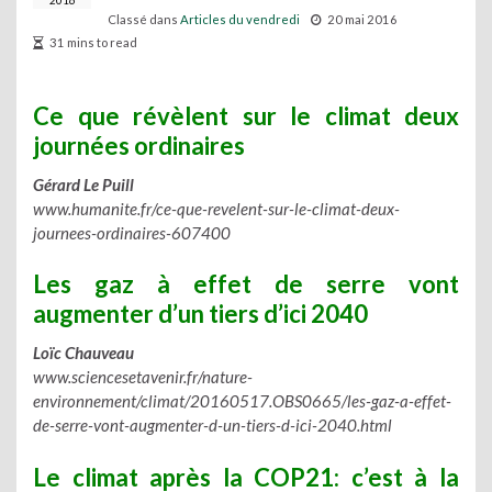
2016
Classé dans
Articles du vendredi
20 mai 2016
31 mins to read
Ce que révèlent sur le climat deux
journées ordinaires
Gérard Le Puill
www.humanite.fr/ce-que-revelent-sur-le-climat-deux-
journees-ordinaires-607400
Les gaz à effet de serre vont
augmenter d’un tiers d’ici 2040
Loïc Chauveau
www.sciencesetavenir.fr/nature-
environnement/climat/20160517.OBS0665/les-gaz-a-effet-
de-serre-vont-augmenter-d-un-tiers-d-ici-2040.html
Le climat après la COP21: c’est à la