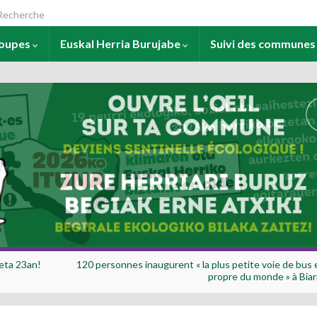
arch for:
roupes
Euskal Herria Burujabe
Suivi des commune
 eta 23an!
120 personnes inaugurent « la plus petite voie de bus 
propre du monde » à Biarr