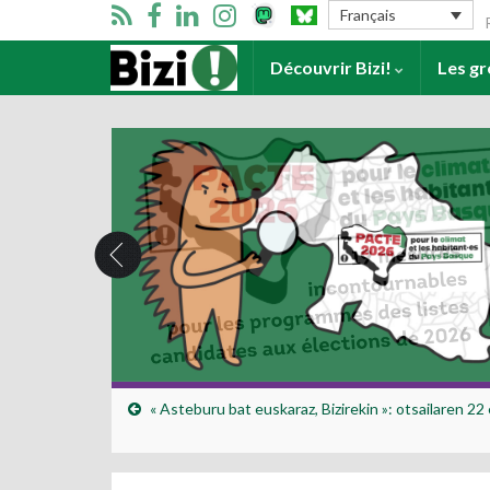
Se
Français
Accueil
Découvrir Bizi!
Les g
« Asteburu bat euskaraz, Bizirekin »: otsailaren 22