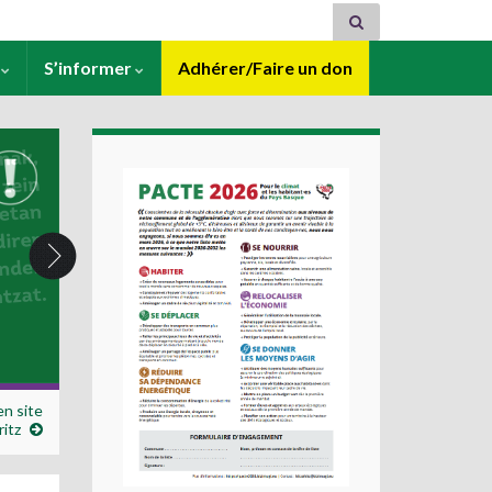
s
S’informer
Adhérer/Faire un don
en site
itz