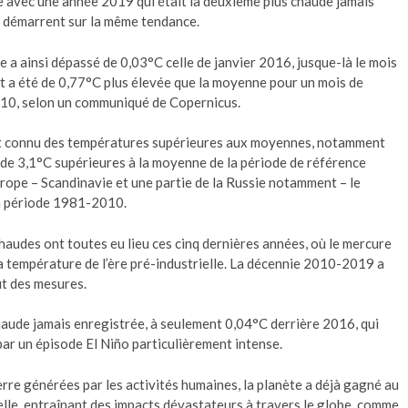
ue avec une année 2019 qui était la deuxième plus chaude jamais
0 démarrent sur la même tendance.
 a ainsi dépassé de 0,03°C celle de janvier 2016, jusque-là le mois
 et a été de 0,77°C plus élevée que la moyenne pour un mois de
010, selon un communiqué de Copernicus.
ont connu des températures supérieures aux moyennes, notamment
 de 3,1°C supérieures à la moyenne de la période de référence
rope – Scandinavie et une partie de la Russie notamment – le
la période 1981-2010.
chaudes ont toutes eu lieu ces cinq dernières années, où le mercure
a température de l’ère pré-industrielle. La décennie 2010-2019 a
ut des mesures.
haude jamais enregistrée, à seulement 0,04°C derrière 2016, qui
par un épisode El Niño particulièrement intense.
erre générées par les activités humaines, la planète a déjà gagné au
elle, entraînant des impacts dévastateurs à travers le globe, comme