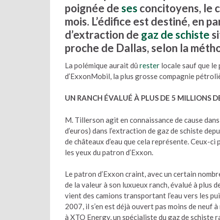
poignée de
ses
concitoyens, le 
mois. L’édifice est destiné, en par
d’extraction de
gaz de schiste
si
proche de Dallas, selon la méth
La polémique aurait dû
rester
locale sauf que le 
d’ExxonMobil, la plus grosse compagnie pétroli
UN RANCH ÉVALUÉ À PLUS DE 5 MILLIONS 
M. Tillerson agit en connaissance de cause dans la
d’euros) dans l’extraction de gaz de schiste depu
de châteaux d’eau que cela représente. Ceux-ci
les yeux du patron d’Exxon.
Le patron d’Exxon craint, avec un certain nombr
de la valeur à son luxueux ranch, évalué à plus de
vient des camions transportant l’eau vers les pui
2007, il s’en est déjà ouvert pas moins de neuf 
à XTO Energy, un spécialiste du gaz de schiste 