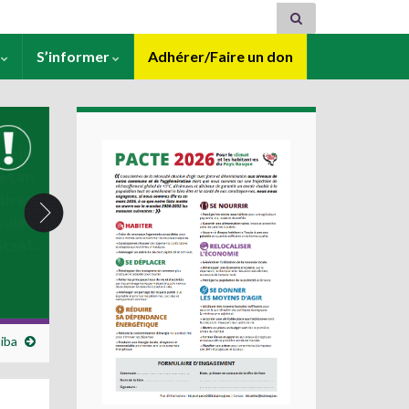
s
S’informer
Adhérer/Faire un don
iba