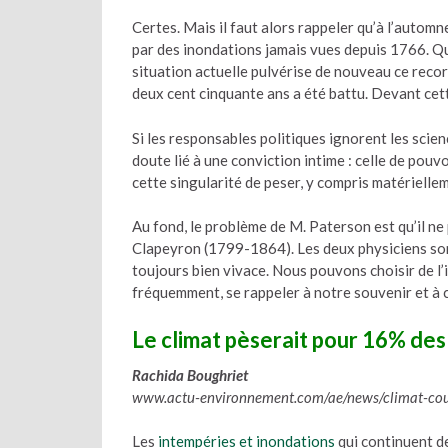
Certes. Mais il faut alors rappeler qu’à l’automn
par des inondations jamais vues depuis 1766. Qu
situation actuelle pulvérise de nouveau ce record
deux cent cinquante ans a été battu. Devant cett
Si les responsables politiques ignorent les scie
doute lié à une conviction intime : celle de pouvoi
cette singularité de peser, y compris matérielleme
Au fond, le problème de M. Paterson est qu’il n
Clapeyron (1799-1864). Les deux physiciens sont
toujours bien vivace. Nous pouvons choisir de l’ig
fréquemment, se rappeler à notre souvenir et à 
Le climat pèserait pour 16% des
Rachida Boughriet
www.actu-environnement.com/ae/news/climat-co
Les
intempéries et inondations
qui continuent de