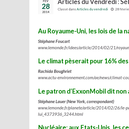
Articles du Vendredi : Sé
FÉV
28
Classé dans
Articles du vendredi
28 févri
2014
Au Royaume-Uni, les lois de la 
Stéphane Foucart
www.lemonde.fr/idees/article/2014/02/21/royau
Le climat pèserait pour 16% des
Rachida Boughriet
www.actu-environnement.com/ae/news/climat-co
Le patron d’ExxonMobil dit non 
Stéphane Lauer (New York, correspondant)
www.lemonde.fr/planete/article/2014/02/26/le-pa
lui_4373936_3244.html
Nucléaire: aux Etats-Unis, les c