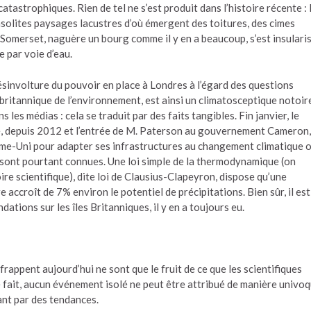
astrophiques. Rien de tel ne s’est produit dans l’histoire récente : 
nsolites paysages lacustres d’où émergent des toitures, des cimes
 Somerset, naguère un bourg comme il y en a beaucoup, s’est insulari
e par voie d’eau.
ésinvolture du pouvoir en place à Londres à l’égard des questions
ritannique de l’environnement, est ainsi un climatosceptique notoir
 les médias : cela se traduit par des faits tangibles. Fin janvier, le
, depuis 2012 et l’entrée de M. Paterson au gouvernement Cameron,
me-Uni pour adapter ses infrastructures au changement climatique 
s sont pourtant connues. Une loi simple de la thermodynamique (on
re scientifique), dite loi de Clausius-Clapeyron, dispose qu’une
accroît de 7% environ le potentiel de précipitations. Bien sûr, il est
dations sur les îles Britanniques, il y en a toujours eu.
frappent aujourd’hui ne sont que le fruit de ce que les scientifiques
De fait, aucun événement isolé ne peut être attribué de manière univo
ant par des tendances.