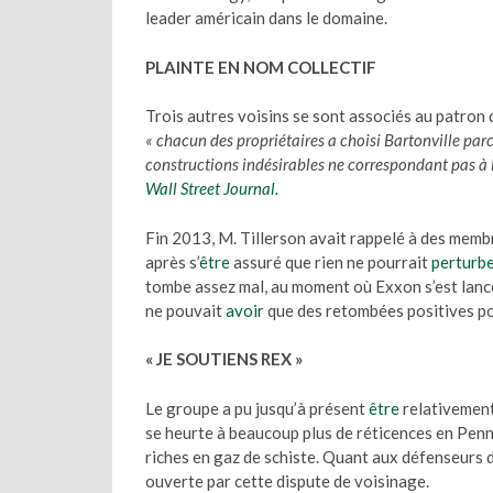
leader américain dans le domaine.
PLAINTE EN NOM COLLECTIF
Trois autres voisins se sont associés au patron
« chacun des propriétaires a choisi Bartonville parc
constructions indésirables ne correspondant pas à 
Wall Street Journal.
Fin 2013, M. Tillerson avait rappelé à des membre
après s’
être
assuré que rien ne pourrait
perturb
tombe assez mal, au moment où Exxon s’est lan
ne pouvait
avoir
que des retombées positives po
« JE SOUTIENS REX »
Le groupe a pu jusqu’à présent
être
relativement
se heurte à beaucoup plus de réticences en Penn
riches en gaz de schiste. Quant aux défenseurs d
ouverte par cette dispute de voisinage.