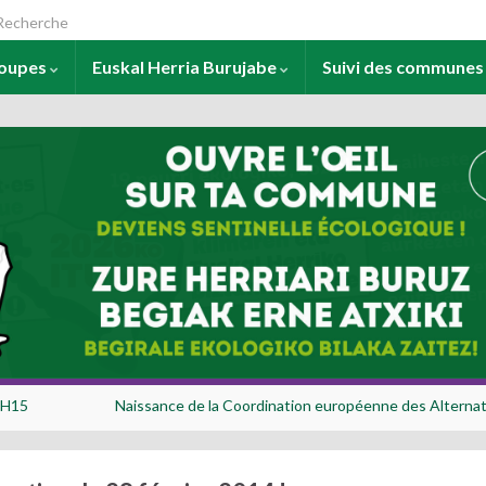
arch for:
roupes
Euskal Herria Burujabe
Suivi des commune
14H15
Naissance de la Coordination européenne des Alternat