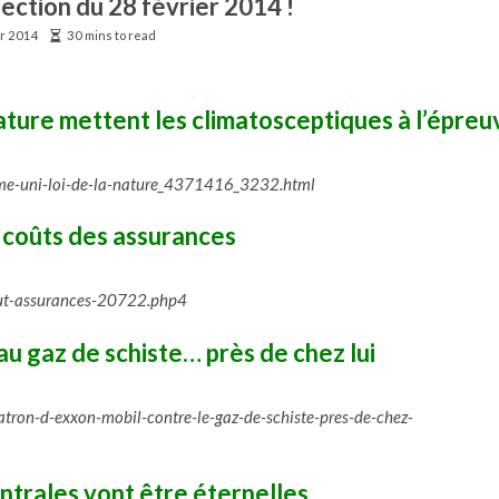
lection du 28 février 2014 !
er 2014
30 mins to read
nature mettent les climatosceptiques à l’épreu
me-uni-loi-de-la-nature_4371416_3232.html
 coûts des assurances
ut-assurances-20722.php4
au gaz de schiste… près de chez lui
tron-d-exxon-mobil-contre-le-gaz-de-schiste-pres-de-chez-
entrales vont être éternelles