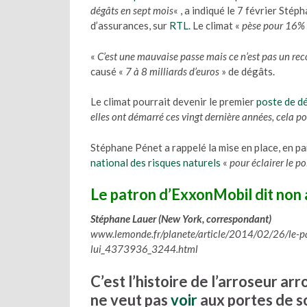
dégâts en sept mois
« , a indiqué le 7 février Sté
d’assurances, sur
RTL
. Le climat «
pèse pour 16% 
«
C’est une mauvaise passe mais ce n’est pas un rec
causé «
7 à 8 milliards d’euros
» de dégâts.
Le climat pourrait devenir le premier
poste de d
elles ont démarré ces vingt dernière années, cela p
Stéphane Pénet a rappelé la mise en place, en pa
national des risques naturels
«
pour éclairer le p
Le patron d’ExxonMobil dit non 
Stéphane Lauer (New York, correspondant)
www.lemonde.fr/planete/article/2014/02/26/le-pa
lui_4373936_3244.html
C’est l’histoire de l’arroseur ar
ne veut pas
voir
aux portes de so