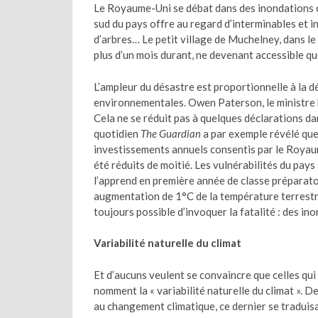
Le Royaume-Uni se débat dans des inondations cat
sud du pays offre au regard d’interminables et i
d’arbres… Le petit village de Muchelney, dans le
plus d’un mois durant, ne devenant accessible qu
L’ampleur du désastre est proportionnelle à la d
environnementales. Owen Paterson, le ministre b
Cela ne se réduit pas à quelques déclarations dans
quotidien
The Guardian
a par exemple révélé que
investissements annuels consentis par le Royau
été réduits de moitié. Les vulnérabilités du pay
l’apprend en première année de classe préparatoi
augmentation de 1°C de la température terrestre 
toujours possible d’invoquer la fatalité : des inon
Variabilité naturelle du climat
Et d’aucuns veulent se convaincre que celles qui 
nomment la « variabilité naturelle du climat ». 
au changement climatique, ce dernier se traduis