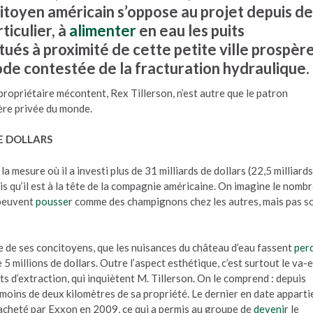
citoyen américain s’oppose au projet depuis d
ticulier, à
alimenter
en eau les puits
tués à proximité de cette petite ville prospèr
ode contestée de la fracturation hydraulique.
propriétaire mécontent, Rex Tillerson, n’est autre que le patron
ère privée du monde.
DE DOLLARS
 mesure où il a investi plus de 31 milliards de dollars (22,5 milliards
is qu’il est à la tête de la compagnie américaine. On imagine le nomb
 peuvent
pousser
comme des champignons chez les autres, mais pas s
e de ses concitoyens, que les nuisances du château d’eau fassent
per
 5 millions de dollars. Outre l’aspect esthétique, c’est surtout le va-e
ts d’extraction, qui inquiètent M. Tillerson. On le comprend : depuis
à moins de deux kilomètres de sa propriété. Le dernier en date apparti
racheté par Exxon en 2009, ce qui a permis au groupe de
devenir
le