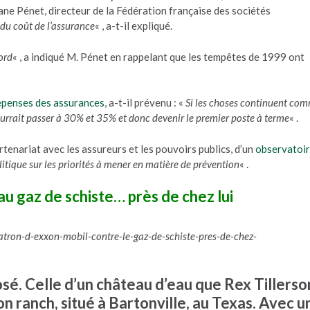
phane Pénet, directeur de la Fédération française des sociétés
du coût de l’assurance
« , a-t-il expliqué.
ord
« , a indiqué M. Pénet en rappelant que les tempêtes de 1999 ont
épenses des assurances
, a-t-il prévenu : «
Si les choses continuent co
ourrait passer à 30% et 35% et donc devenir le premier poste à terme
« .
rtenariat avec les assureurs et les pouvoirs publics, d’un
observatoi
olitique sur les priorités à mener en matière de prévention
« .
au gaz de schiste… près de chez lui
tron-d-exxon-mobil-contre-le-gaz-de-schiste-pres-de-chez-
rosé. Celle d’un château d’eau que Rex Tillerso
n ranch, situé à Bartonville, au Texas. Avec u