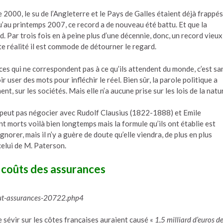
e 2000, le su de l’Angleterre et le Pays de Galles étaient déjà frappés
’au printemps 2007, ce record a de nouveau été battu. Et que la
. Par trois fois en à peine plus d’une décennie, donc, un record vieux
e réalité il est commode de détourner le regard.
nces qui ne correspondent pas à ce qu’ils attendent du monde, c’est sa
r user des mots pour infléchir le réel. Bien sûr, la parole politique a
nt, sur les sociétés. Mais elle n’a aucune prise sur les lois de la natu
e peut pas négocier avec Rudolf Clausius (1822-1888) et Emile
 morts voilà bien longtemps mais la formule qu’ils ont établie est
norer, mais il n’y a guère de doute qu’elle viendra, de plus en plus
celui de M. Paterson.
 coûts des assurances
ut-assurances-20722.php4
 sévir sur les côtes françaises auraient causé «
1,5 milliard d’euros d