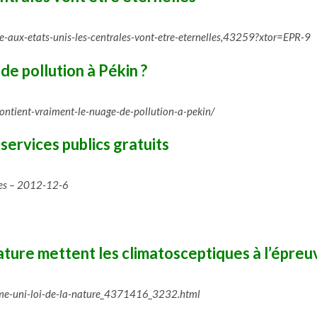
e-aux-etats-unis-les-centrales-vont-etre-eternelles,43259?xtor=EPR-9
de pollution à Pékin ?
ontient-vraiment-le-nuage-de-pollution-a-pekin/
services publics gratuits
les – 2012-12-6
nature mettent les climatosceptiques à l’épreu
me-uni-loi-de-la-nature_4371416_3232.html