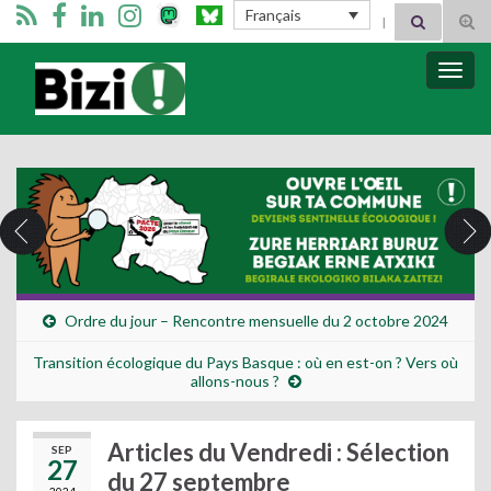
Search for:
Français
Tog
sear
for
Bizimugi
Bascu
la
navig
Ordre du jour – Rencontre mensuelle du 2 octobre 2024
Transition écologique du Pays Basque : où en est-on ? Vers où
allons-nous ?
Articles du Vendredi : Sélection
SEP
27
du 27 septembre