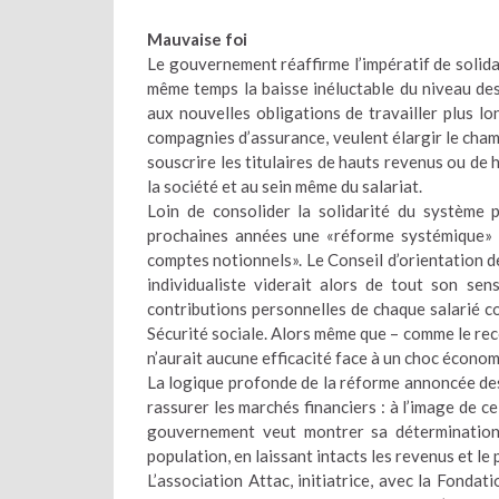
Mauvaise foi
Le gouvernement réaffirme l’impératif de solidar
même temps la baisse inéluctable du niveau des
aux nouvelles obligations de travailler plus l
compagnies d’assurance, veulent élargir le cha
souscrire les titulaires de hauts revenus ou de 
la société et au sein même du salariat.
Loin de consolider la solidarité du système
prochaines années une «réforme systémique» 
comptes notionnels». Le Conseil d’orientation d
individualiste viderait alors de tout son sen
contributions personnelles de chaque salarié cot
Sécurité sociale. Alors même que – comme le rec
n’aurait aucune efficacité face à un choc écon
La logique profonde de la réforme annoncée des 
rassurer les marchés financiers : à l’image de 
gouvernement veut montrer sa détermination à
population, en laissant intacts les revenus et le 
L’association Attac, initiatrice, avec la Fonda