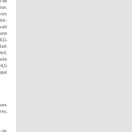
n de
ion.
 ces
int-
vait
 une
HLG,
tait
eil,
aute
EHLG
oqué
ques
res,
s de