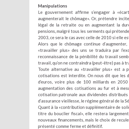
Manipulations
Le gouvernement affirme s’engager à «écart
augmenterait le chômage». Or, prétendre inciter
légal de la retraite ou en augmentant la dur
pensions, malgré tous les serments qui prétenden
2003, ce sera le cas avec celle de 2010 si elle es
Alors que le chômage continue d’augmenter, l
«travailler plus» des uns se traduira par l’e
reconnaissance de la pénibilité du travail sem
travail, qu’on ne contraindra (peut-être) pas à t
Toute alternative au «travailler plus» est a 
cotisations est interdite. On nous dit que les d
d’euros, voire plus de 100 milliards en 205
augmentation des cotisations au fur et à mesur
cotisation patronale aux dividendes distribués
d’assurance vieillesse, le régime général de la Sé
Quant à la «contribution supplémentaire de solid
titre du bouclier fiscal», elle restera largem
nouveaux financements, mais le choix de reculer 
présenté comme ferme et définitif.