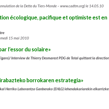
’Annulation de la Dette du Tiers-Monde – www.cadtm.org) le 14.05.10
lution écologique, pacifique et optimiste est en
tère
 samedi 15 mai 2010
ar l’essor du solaire»
igaro)/ Interview de Thierry Desmarest PDG de Total quittant la directio
 irabazteko borrokaren estrategia»
uskal Herriko Laborantza Ganberako (EHLG) lehendakariarekin elkarrizke