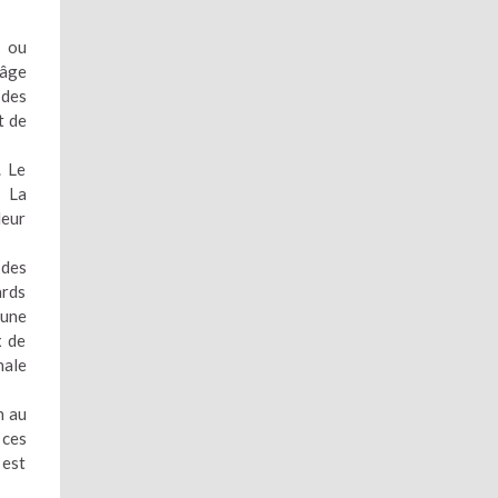
s ou
’âge
 des
t de
. Le
. La
leur
 des
ards
 une
x de
nale
n au
 ces
 est