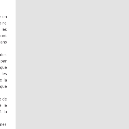
e en
aire
 les
ront
dans
 des
«par
ique
 les
e la
ique
e de
, le
à la
nnes