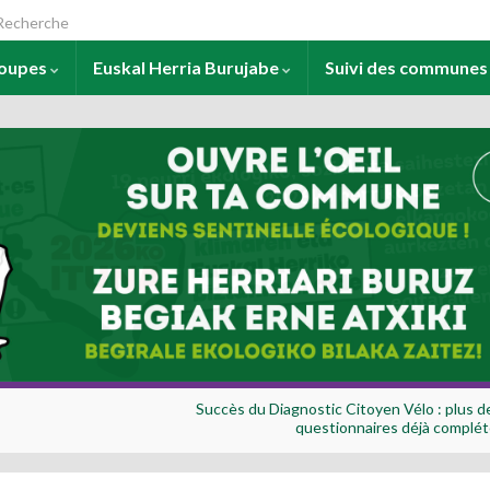
arch for:
roupes
Euskal Herria Burujabe
Suivi des commune
Succès du Diagnostic Citoyen Vélo : plus d
questionnaires déjà complét