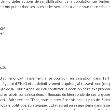
r de multiples actions de sensibilisation de la population sur l’enjeu
i seront prises dans les jours et les semaines à venir pour faire échoue
ue24
et/
05.10
Etat renonçait finalement à se pourvoir en cassation dans l’aff
égalité d’EHLG était définitivement acquise, j’ai ressenti une joie 
juge de la Cour d’Appel de Pau confirmer la décision de relaxe prono
Après avoir convaincu deux tribunaux du bien fondé de ses argume
t : faire reculer l’Etat, pour la première fois depuis plus de 5 ans,
 globale, politique, stratégique. L’Etat aurait pu se maintenir dans la 