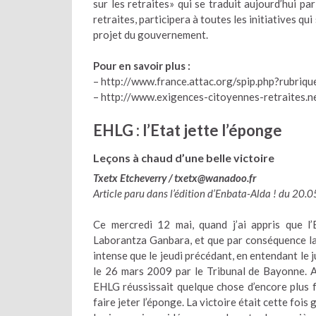
sur les retraites» qui se traduit aujourd’hui pa
retraites, participera à toutes les initiatives qu
projet du gouvernement.
Pour en savoir plus :
– http://www.france.attac.org/spip.php?rubriq
– http://www.exigences-citoyennes-retraites.n
EHLG : l’Etat jette l’éponge
Leçons à chaud d’une belle victoire
Txetx Etcheverry / txetx@wanadoo.fr
Article paru dans l’édition d’Enbata-Alda ! du 20.
Ce mercredi 12 mai, quand j’ai appris que l’
Laborantza Ganbara, et que par conséquence la l
intense que le jeudi précédant, en entendant le 
le 26 mars 2009 par le Tribunal de Bayonne. 
EHLG réussissait quelque chose d’encore plus for
faire jeter l’éponge. La victoire était cette fois