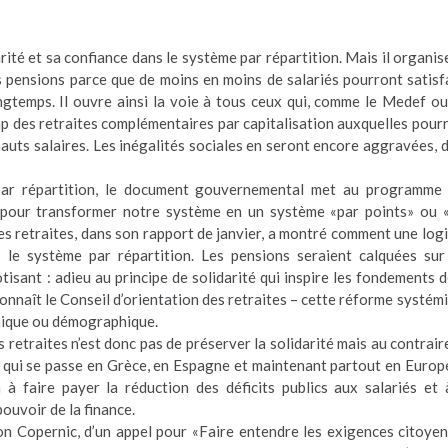
ité et sa confiance dans le système par répartition. Mais il organis
 pensions parce que de moins en moins de salariés pourront satisf
ongtemps. Il ouvre ainsi la voie à tous ceux qui, comme le Medef ou
mp des retraites complémentaires par capitalisation auxquelles pour
hauts salaires. Les inégalités sociales en seront encore aggravées, 
 par répartition, le document gouvernemental met au programme
pour transformer notre système en un système «par points» ou 
es retraites, dans son rapport de janvier, a montré comment une log
s le système par répartition. Les pensions seraient calquées sur
isant : adieu au principe de solidarité qui inspire les fondements d
onnaît le Conseil d’orientation des retraites – cette réforme systém
omique ou démographique.
retraites n’est donc pas de préserver la solidarité mais au contrair
ce qui se passe en Grèce, en Espagne et maintenant partout en Europe
 faire payer la réduction des déficits publics aux salariés et 
pouvoir de la finance.
tion Copernic, d’un appel pour «Faire entendre les exigences citoye