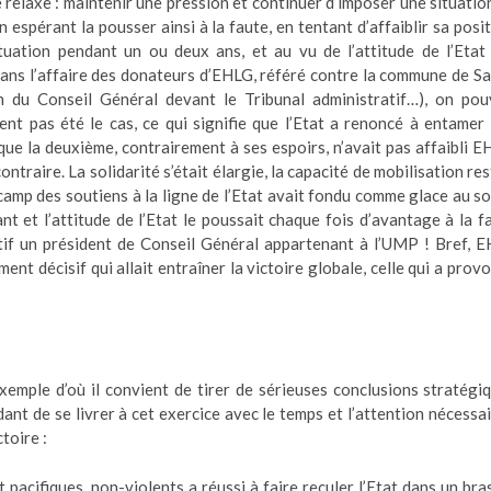
 relaxe : maintenir une pression et continuer d’imposer une situatio
espérant la pousser ainsi à la faute, en tentant d’affaiblir sa posit
tuation pendant un ou deux ans, et au vu de l’attitude de l’Etat
dans l’affaire des donateurs d’EHLG, référé contre la commune de Sa
n du Conseil Général devant le Tribunal administratif…), on pou
ent pas été le cas, ce qui signifie que l’Etat a renoncé à entamer
que la deuxième, contrairement à ses espoirs, n’avait pas affaibli E
ntraire. La solidarité s’était élargie, la capacité de mobilisation res
 camp des soutiens à la ligne de l’Etat avait fondu comme glace au sol
nt et l’attitude de l’Etat le poussait chaque fois d’avantage à la f
atif un président de Conseil Général appartenant à l’UMP ! Bref, 
ment décisif qui allait entraîner la victoire globale, celle qui a prov
exemple d’où il convient de tirer de sérieuses conclusions stratégi
dant de se livrer à cet exercice avec le temps et l’attention nécessai
toire :
acifiques, non-violents a réussi à faire reculer l’Etat dans un bra