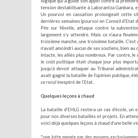
logique qui a guidé son appel contre la première
tension destabilisante à Laborantza Ganbara, en 
Un pourvoi en cassation prolongeait cette si
dernières semaines (pourvoi en Conseil d’Etat 
Pée sur Nivelle, attaque contre la subventio
largement s’y attendre. Mais ce n’aura finalem
troisième manche, une troisième bataille. C’est 
n’avait amoindri aucun de ses soutiens, bien au co
intacte, les alliés plus nombreux. Par contre, le
le coût politique était chaque jour plus importa
jusqu’à devoir attaquer au Tribunal administr
avait gagné la bataille de l’opinion publique, élé
ce recul inespéré de l’Etat.
Quelques leçons à chaud
La bataille d’EHLG restera un cas d’école, un 
pour nos diverses batailles et projets. En atten
voici déjà quelques leçons à chaud d’une belle vic
*une lutte menée par des moyens exclusivement p