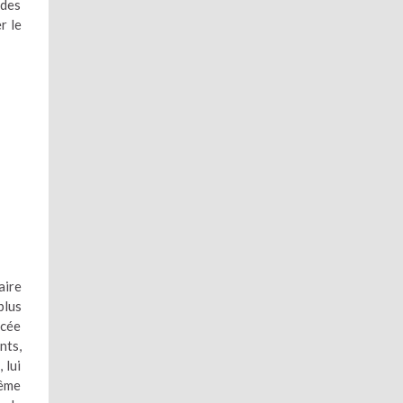
 des
r le
aire
plus
ncée
nts,
 lui
même