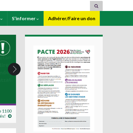
s
S’informer
Adhérer/Faire un don
e 1100
és!