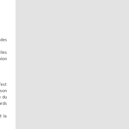
 des
lles
nion
’est
ison
e du
ards
t la