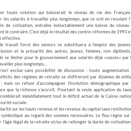
er toute solution qui baisserait le niveau de vie des Françai
 les salariés à travailler plus longtemps, que ce soit en reculant l
ée de cotisation, entraîne inéluctablement une baisse du niveau
t le contraire. C’est déjà le résultat des contre-réformes de 1993 e
t effective.
e travail forcé des seniors se substituera à l’emploi des jeunes
xclusion et la précarité des autres, jeunes, femmes, non diplômés
ble se limiter pour le gouvernement aux salariés déjà «cassés» par 
ravailler plus longtemps…
priori exclue sans possibilité de discussion : toute augmentation
éficits des régimes de retraite se chiffreront par dizaines de milli
0 : mais on refuse d’accompagner l’évolution démographique par
e que la richesse s’accroît. Pourtant la seule application du tau
 comblerait immédiatement tout le déficit actuel de la Caisse natio
curité sociale.
arité sur les hauts revenus et les revenus du capital sans restitutio
ent symbolique au regard des sommes nécessaires. Le flou règne sur
l’âge légal de la retraite et/ou de rallonger la durée de cotisation