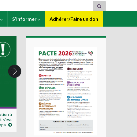
s
S’informer
Adhérer/Faire un don
tion à
t s’est
mpa