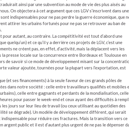
traduirait ainsi par une subvention au mode de vie des plus aisés au
 nous. On objectera à cet argument que ces LGV s’inscrivent dans une
es sont indispensables pour ne pas perdre la guerre économique, que n
vent attirer les urbains fortunés pour ne pas se retrouver au ban de
.
bat pour autant, au contraire. La compétitivité est tout d’abord une
ue quelqu’un) et ce qu’il y a derrière ces projets de LGV, c’est une
ents ne créent pas, en effet, d’activité, mais la déplacent vers les
s la presse locale sur la concurrence entre Bordeaux et Toulouse en
s lors de savoir si ce mode de développement misant sur la concentrati
rte valeur ajoutée, tournées pour la plupart vers l’exportation, est
ique (et ses financements) à la seule faveur de ces grands pôles de
es dans notre société : celle entre travailleurs qualifiés et mobiles 
-urbains), celle entre gagnants et perdants de la mondialisation, celle
 heures pour passer le week-end et ceux ayant des difficultés à rempli
es jours sur leur lieu de travail (ou ceux utilisant au quotidien des
bilité se dégrade). Un modèle de développement différent, qui serait
 indispensable pour réduire ces fractures. Mais la transition vers ce
argent public et il est d’autant plus urgent de ne pas le dépenser d