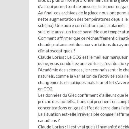
d’air qui permettent de mesurer la teneur en ga
Au final, ces archives de la glace nous ont perm
nette augmentation des températures depuis le d
schéma]. Une autre corrélation nous a alarmés :
suit, elle aussi, un tracé parallèle aux températu
Comment affirmer que ce réchauffement climatiqu
chaude, notamment due aux variations du rayonn
climatosceptiques ?
Claude Lorius : Le CO2 est le meilleur marqueur 
usine, vous conduisez une voiture, c’est du diox
l’Académie des sciences, le reconnaissent : le 
naturels, comme la variation de l’activité solaire
changements climatiques mais leur effet s’avèr
en CO2.
Les données du Giec confirment d’ailleurs que 
proche des modélisations qui prennent en compt
concentrations en gaz à effet de serre dans l’a
La situation est-elle irréversible comme l’affir
canadiens ?
Claude Lorius : Il est vrai que si l’humanité déci