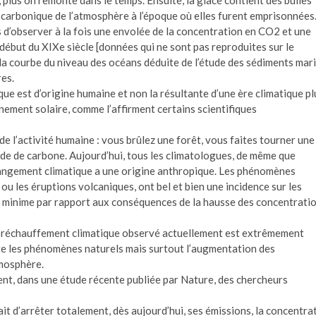
z carbonique de l’atmosphère à l’époque où elles furent emprisonnées
is d’observer à la fois une envolée de la concentration en CO2 et une
ébut du XIXe siècle [données qui ne sont pas reproduites sur le
 la courbe du niveau des océans déduite de l’étude des sédiments mar
res.
e est d’origine humaine et non la résultante d’une ère climatique pl
ement solaire, comme l’affirment certains scientifiques
de l’activité humaine : vous brûlez une forêt, vous faites tourner une
yde de carbone. Aujourd’hui, tous les climatologues, de même que
changement climatique a une origine anthropique. Les phénomènes
 ou les éruptions volcaniques, ont bel et bien une incidence sur les
e minime par rapport aux conséquences de la hausse des concentrati
le réchauffement climatique observé actuellement est extrêmement
e les phénomènes naturels mais surtout l’augmentation des
tmosphère.
ment, dans une étude récente publiée par Nature, des chercheurs
dait d’arrêter totalement, dès aujourd’hui, ses émissions, la concentra