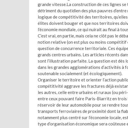
grande vitesse.La construction de ces lignes se 
détriment du quotidien des plus pauvres d’entre
logique de compétitivité des territoires, qu’ell
élites doivent bouger et que nos territoires doi
l’économie mondiale, ce qui nuirait au final à tous
C’est vrai, en partie, mais cela ne clôt pas le dé
notion relative (on est plus ou moins compétitif q
question de concurrence territoriale. Ces équipem
grands centres urbains. Les articles récents dan
sont l’illustration parfaite. La question est dè
dans les grandes agglomérations d’activités à fo
soutenable socialement (et écologiquement).
Organiser le territoire et orienter l’action publ
compétitivité aggrave les fractures déjà existant
les autres, celle entre urbains et ruraux (ou péri
entre ceux pouvant faire Paris-Biarritz en trois
réservoir de leur automobile pour se rendre tous l
transports ferroviaires de proximité dont la fia
notamment plus centré sur l’économie locale, est
type d’organisation économique sera coûteuse en 