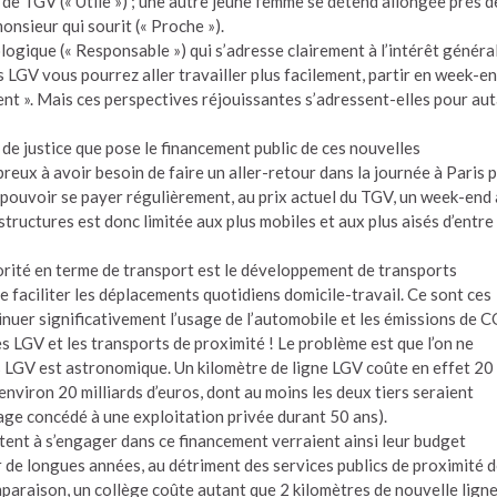
de TGV (« Utile ») ; une autre jeune femme se détend allongée prés d
onsieur qui sourit (« Proche »).
logique (« Responsable ») qui s’adresse clairement à l’intérêt général
es LGV vous pourrez aller travailler plus facilement, partir en week-e
vent ». Mais ces perspectives réjouissantes s’adressent-elles pour au
 de justice que pose le financement public de ces nouvelles
eux à avoir besoin de faire un aller-retour dans la journée à Paris 
pouvoir se payer régulièrement, au prix actuel du TGV, un week-end
rastructures est donc limitée aux plus mobiles et aux plus aisés d’entre
riorité en terme de transport est le développement de transports
 faciliter les déplacements quotidiens domicile-travail. Ce sont ces
inuer significativement l’usage de l’automobile et les émissions de 
les LGV et les transports de proximité ! Le problème est que l’on ne
des LGV est astronomique. Un kilomètre de ligne LGV coûte en effet 20
environ 20 milliards d’euros, dont au moins les deux tiers seraient
vrage concédé à une exploitation privée durant 50 ans).
tent à s’engager dans ce financement verraient ainsi leur budget
de longues années, au détriment des services publics de proximité 
paraison, un collège coûte autant que 2 kilomètres de nouvelle ligne