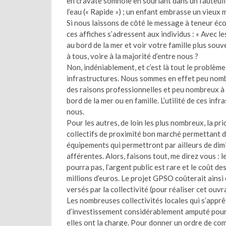
en cravate somnole en souriant dans un fauteuil 
l’eau (« Rapide ») ; un enfant embrasse un vieux m
Si nous laissons de côté le message à teneur éco
ces affiches s’adressent aux individus : « Avec l
au bord de la mer et voir votre famille plus sou
à tous, voire à la majorité d’entre nous ?
Non, indéniablement, et c’est là tout le problème
infrastructures. Nous sommes en effet peu nombr
des raisons professionnelles et peu nombreux à 
bord de la mer ou en famille. L’utilité de ces inf
nous.
Pour les autres, de loin les plus nombreux, la p
collectifs de proximité bon marché permettant de
équipements qui permettront par ailleurs de dim
afférentes. Alors, faisons tout, me direz vous : 
pourra pas, l’argent public est rare et le coût 
millions d’euros. Le projet GPSO coûterait ainsi 
versés par la collectivité (pour réaliser cet ou
Les nombreuses collectivités locales qui s’apprê
d’investissement considérablement amputé pour 
elles ont la charge. Pour donner un ordre de com