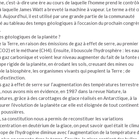
, c’est-à-dire une ère au cours de laquelle l’homme prend le contrôl
à laquelle James Watt a breveté la machine à vapeur. Le terme a été 
. Aujourd’hui, il est utilisé par une grande partie de la communauté
uté au tableau des temps géologiques à l’occasion du prochain congrè
.
ues géologiques de la planète ?
e la Terre, en raison des émissions de gaz à effet de serre, au premier
CO2) et le méthane (CH4). Ensuite, il bouscule l’hydrosphère : les ea
u gaz carbonique et voient leur niveau augmenter du fait de la fonte 
oppe rigide de la planète, en érodant les sols, creusant des mines ou
ble la biosphère, les organismes vivants qui peuplent la Terre ; de
’extinction.
 gaz à effet de serre sur l’augmentation des températures terrestre
, nous avons mis en évidence, en 1987 dans la revue Nature, la
atures, grâce à des carottages de glace réalisés en Antarctique, à la
rer l’évolution de la planète car elle est éloignée de tout continent
 poussières.
, sa constitution nous a permis de reconstituer les variations
entration en deutérium de la glace, on peut savoir quel était le clima
tope de l’hydrogène diminue avec l’augmentation de la température 
 plus on remonte dans le temps. Ensuite, la glace contient des bulles