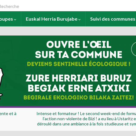
arch for:
roupes
Euskal Herria Burujabe
Suivi des commune
ente et à
Intense et formateur ! Le second week-end de forma
l’action non-violente de Bizi ! a eu lieu à Ustaritz e
déroulé dans une ambiance à la fois studieuse et sy