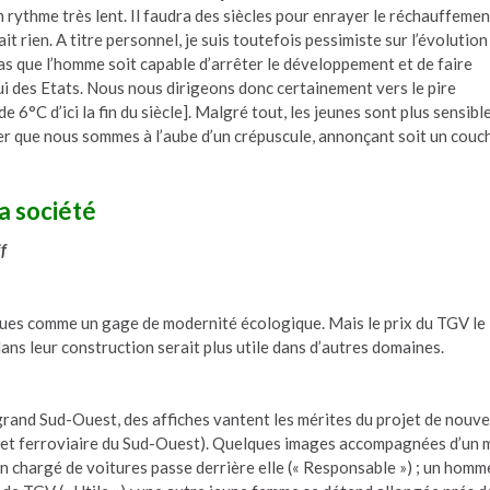
 rythme très lent. Il faudra des siècles pour enrayer le réchauffemen
fait rien. A titre personnel, je suis toutefois pessimiste sur l’évolution
pas que l’homme soit capable d’arrêter le développement et de faire
elui des Etats. Nous nous dirigeons donc certainement vers le pire
 6°C d’ici la fin du siècle]. Malgré tout, les jeunes sont plus sensibl
er que nous sommes à l’aube d’un crépuscule, annonçant soit un couc
la société
f
mues comme un gage de modernité écologique. Mais le prix du TGV le
ans leur construction serait plus utile dans d’autres domaines.
grand Sud-Ouest, des affiches vantent les mérites du projet de nouve
jet ferroviaire du Sud-Ouest). Quelques images accompagnées d’un 
ain chargé de voitures passe derrière elle (« Responsable ») ; un homm