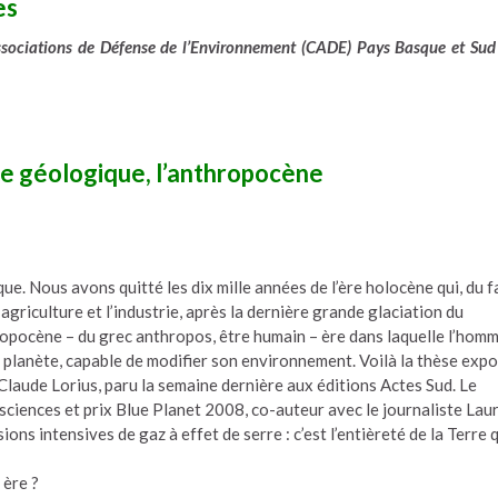
es
ssociations de Défense de l’Environnement (CADE) Pays Basque et Sud
e géologique, l’anthropocène
e. Nous avons quitté les dix mille années de l’ère holocène qui, du f
agriculture et l’industrie, après la dernière grande glaciation du
opocène – du grec anthropos, être humain – ère dans laquelle l’hom
a planète, capable de modifier son environnement. Voilà la thèse exp
laude Lorius, paru la semaine dernière aux éditions Actes Sud. Le
sciences et prix Blue Planet 2008, co-auteur avec le journaliste Lau
ns intensives de gaz à effet de serre : c’est l’entièreté de la Terre 
ère ?