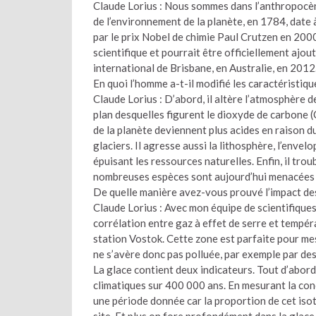
Claude Lorius : Nous sommes dans l’anthropocène
de l’environnement de la planète, en 1784, date 
par le prix Nobel de chimie Paul Crutzen en 2000
scientifique et pourrait être officiellement ajo
international de Brisbane, en Australie, en 2012
En quoi l’homme a-t-il modifié les caractéristiq
Claude Lorius : D’abord, il altère l’atmosphère d
plan desquelles figurent le dioxyde de carbone (
de la planète deviennent plus acides en raison d
glaciers. Il agresse aussi la lithosphère, l’envel
épuisant les ressources naturelles. Enfin, il trou
nombreuses espèces sont aujourd’hui menacées d
De quelle manière avez-vous prouvé l’impact des
Claude Lorius : Avec mon équipe de scientifiques
corrélation entre gaz à effet de serre et tempér
station Vostok. Cette zone est parfaite pour mesu
ne s’avère donc pas polluée, par exemple par des
La glace contient deux indicateurs. Tout d’abord
climatiques sur 400 000 ans. En mesurant la conc
une période donnée car la proportion de cet iso
site. Et plus on fore profondément dans la glace,