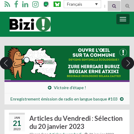
Search for:
Français
Tog
sear
for
Bizimugi
Bascu
la
navig
Victoire d’étape !
Enregistrement émission de radio en langue basque #103
Articles du Vendredi : Sélection
JAN
21
du 20 janvier 2023
2023