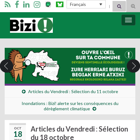
Search for:
Français
Tog
sear
for
Bizimugi
Bascu
la
navig
Articles du Vendredi : Sélection du 11 octobre
Inondations : Bizi! alerte sur les conséquences du
dérèglement climatique
Articles du Vendredi : Sélection
OCT
18
du 18 octobre