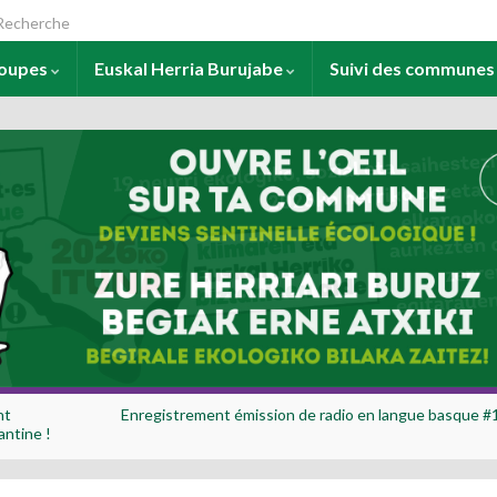
arch for:
roupes
Euskal Herria Burujabe
Suivi des commune
nt
Enregistrement émission de radio en langue basque #
antine !