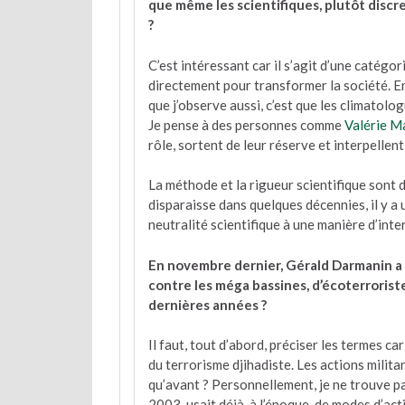
que même les scientifiques, plutôt discret
?
C’est intéressant car il s’agit d’une catégori
directement pour transformer la société. En
que j’observe aussi, c’est que les climatolog
Je pense à des personnes comme
Valérie M
rôle, sortent de leur réserve et interpellent
La méthode et la rigueur scientifique sont 
disparaisse dans quelques décennies, il y a u
neutralité scientifique à une manière d’interp
En novembre dernier, Gérald Darmanin a q
contre les méga bassines, d’écoterroristes
dernières années ?
Il faut, tout d’abord, préciser les termes c
du terrorisme djihadiste. Les actions milita
qu’avant ? Personnellement, je ne trouve
2003, usait déjà, à l’époque, de modes d’act