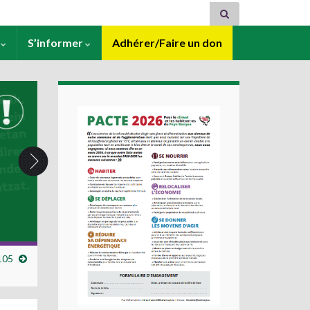
s
S’informer
Adhérer/Faire un don
105