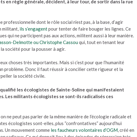
s en règle générale, décident, à leur tour, de sortir dans la rue
e professionnelle dont le rôle social n’est pas, à la base, d’agir
 militant,
ils s’engagent
pour tenter de faire bouger les lignes. Ce
ues qui ne participent pas aux actions, militent aussi à leur manière.
asson-Delmotte ou Christophe Cassou
qui, tout en tenant leur
 la société pour la pousser à agir.
deux choses très importantes. Mais si c’est pour que l’humanité
n problème. Donc il faut réussir à concilier cette rigueur et la
eller la société civile.
ualifié les écologistes de Sainte-Soline qui manifestaient
. Les militants écologistes se sont-ils radicalisés ces
ar on ne peut pas parler de la même manière de l’écologie radicale et
ntes écologistes sont-elles, plus “confrontatives” aujourd’hui
 pas. Un mouvement comme
les faucheurs volontaires d’OGM
, créé en
ion radicaux. Ce qui donnait lieu à des épisodes de répression très