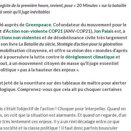
giste de la première heure, revient, pour « 20 Minutes » sur la bataille
à venir qu’il juge inévitables
006 auprès de
Greenpeace
. Cofondateur du mouvement pour le
t d’
Action non-violente COP21
(ANV-COP21),
Jon Palais
est, à
ctions non violentes
et de désobéissance civile très largement
 son livre
La Bataille du siècle, Stratégie d’action pour la génération
 la mobilisation citoyenne, et offre sa vision des « mondes d’après
é à poursuivre la lutte contre le
dérèglement climatique
et
surtout, à un mouvement citoyen de masse qu’il juge essentiel
litique « pas à la hauteur des enjeux ».
nt jeté de la nourriture sur des tableaux de maître pour alerter
cologique. Comprenez-vous que cela ait pu choquer certaines
s c’était l’objectif de l’action ! Choquer pour interpeller. Quand on
s, on voit que la situation est alarmante. Et quand on regarde, d’un
re très lentement ces enjeux. Il y a un réel décalage entre ce que
 société et la classe politique ! Il faut donc parfois bousculer