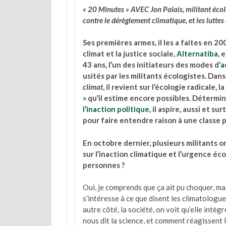
« 20 Minutes » AVEC Jon Palais, militant écolo
contre le dérèglement climatique, et les luttes 
Ses premières armes, il les a faites en 2
climat et la justice sociale,
Alternatiba
, e
43 ans, l’un des initiateurs des modes d’
a
usités par les militants écologistes. Dans
climat
, il revient sur l’écologie radicale,
» qu’il estime encore possibles. Détermin
l’inaction politique
, il aspire, aussi et 
pour faire entendre raison à une classe po
En octobre dernier, plusieurs militants o
sur l’inaction climatique et l’urgence é
personnes ?
Oui, je comprends que ça ait pu choquer, mai
s’intéresse à ce que disent les climatologue
autre côté, la société, on voit qu’elle intèg
nous dit la science, et comment réagissent la