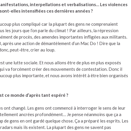
manifestations, interpellations et verbalisations… Les violences
 sont-elles intensifiées ces dernières années ?
 beaucoup plus compliqué car la plupart des gens ne comprenaient
s les jours que l’on parle du climat ! Par ailleurs, la répression
ormément de procès, des amendes importantes infligées aux militants.
8, après une action de démantèlement d’un Mac Do ! Dire que la
onc, peut-être, crier au loup.
est une lutte sociale. Et nous allons être de plus en plus exposés
qui va forcément créer des mouvements de contestation. Donc il
aucoup plus importante, et nous avons intérêt à être bien organisés
est ce monde d’après tant espéré ?
 ont changé. Les gens ont commencé à interroger le sens de leur
ont tellement ancrées profondément… Je pense néanmoins que ça a
p de gens en ont gardé quelque chose. Ça a préparé les esprits. Les
radars mais ils existent. La plupart des gens ne savent pas