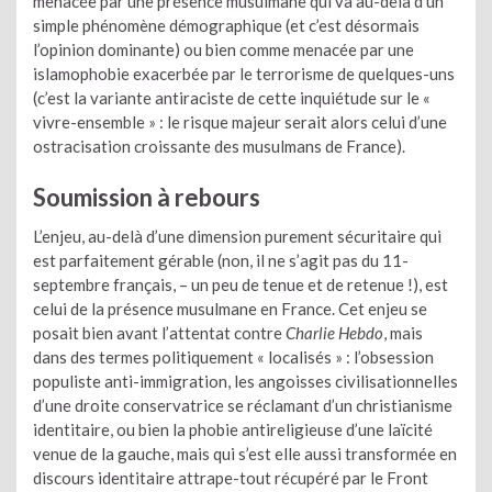
menacée par une présence musulmane qui va au-delà d’un
simple phénomène démographique (et c’est désormais
l’opinion dominante) ou bien comme menacée par une
islamophobie exacerbée par le terrorisme de quelques-uns
(c’est la variante antiraciste de cette inquiétude sur le «
vivre-ensemble » : le risque majeur serait alors celui d’une
ostracisation croissante des musulmans de France).
Soumission à rebours
L’enjeu, au-delà d’une dimension purement sécuritaire qui
est parfaitement gérable (non, il ne s’agit pas du 11-
septembre français, – un peu de tenue et de retenue !), est
celui de la présence musulmane en France. Cet enjeu se
posait bien avant l’attentat contre
Charlie Hebdo
, mais
dans des termes politiquement « localisés » : l’obsession
populiste anti-immigration, les angoisses civilisationnelles
d’une droite conservatrice se réclamant d’un christianisme
identitaire, ou bien la phobie antireligieuse d’une laïcité
venue de la gauche, mais qui s’est elle aussi transformée en
discours identitaire attrape-tout récupéré par le Front