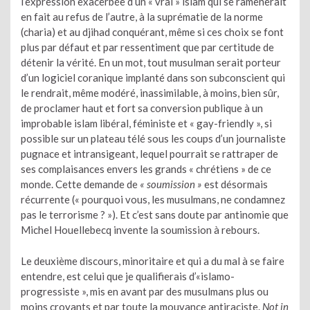
l’expression exacerbée d’un « vrai » islam qui se ramènerait
en fait au refus de l’autre, à la suprématie de la norme
(charia) et au djihad conquérant, même si ces choix se font
plus par défaut et par ressentiment que par certitude de
détenir la vérité. En un mot, tout musulman serait porteur
d’un logiciel coranique implanté dans son subconscient qui
le rendrait, même modéré, inassimilable, à moins, bien sûr,
de proclamer haut et fort sa conversion publique à un
improbable islam libéral, féministe et « gay-friendly », si
possible sur un plateau télé sous les coups d’un journaliste
pugnace et intransigeant, lequel pourrait se rattraper de
ses complaisances envers les grands « chrétiens » de ce
monde. Cette demande de
« soumission »
est désormais
récurrente (« pourquoi vous, les musulmans, ne condamnez
pas le terrorisme ? »). Et c’est sans doute par antinomie que
Michel Houellebecq invente la soumission à rebours.
Le deuxième discours, minoritaire et qui a du mal à se faire
entendre, est celui que je qualifierais d’«islamo-
progressiste », mis en avant par des musulmans plus ou
moins croyants et par toute la mouvance antiraciste.
Not in