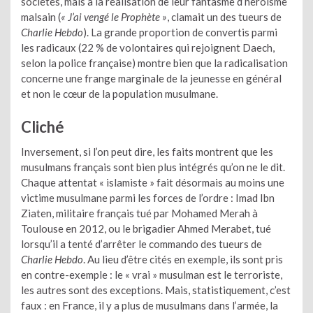
sociétés, mais à la réalisation de leur fantasme d’héroïsme
malsain (
« J’ai vengé le Prophète »
, clamait un des tueurs de
Charlie Hebdo
). La grande proportion de convertis parmi
les radicaux (22 % de volontaires qui rejoignent Daech,
selon la police française) montre bien que la radicalisation
concerne une frange marginale de la jeunesse en général
et non le cœur de la population musulmane.
Cliché
Inversement, si l’on peut dire, les faits montrent que les
musulmans français sont bien plus intégrés qu’on ne le dit.
Chaque attentat « islamiste » fait désormais au moins une
victime musulmane parmi les forces de l’ordre : Imad Ibn
Ziaten, militaire français tué par Mohamed Merah à
Toulouse en 2012, ou le brigadier Ahmed Merabet, tué
lorsqu’il a tenté d’arrêter le commando des tueurs de
Charlie Hebdo
. Au lieu d’être cités en exemple, ils sont pris
en contre-exemple : le « vrai » musulman est le terroriste,
les autres sont des exceptions. Mais, statistiquement, c’est
faux : en France, il y a plus de musulmans dans l’armée, la