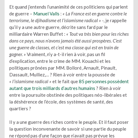
Et quand j’entends l’unanimité de ces politiciens qui parlent
de guerre –
Manuel Valls
:
« La France est en guerre contre le
terrorisme, le djihadisme et l’islamisme radical »
-, je rappelle
qu’il y a une autre guerre, décrite sans fard par le
milliardaire Warren Buffet :
« Tout va très bien pour les riches
dans ce pays, nous n’avons jamais été aussi prospères. C’est
une guerre de classes, et c’est ma classe qui est en train de
gagner. »
Vraiment, n’y a-t-il rien à voir, pas un fil
d’explication, entre le crime de MM. Kouachi et les
politiques prônées par MM. Bolloré, Arnault, Pinault,
Dassault, Mulliez,… ? Rien à voir entre la poussée de
« l’islamisme radical »
et le fait que
85 personnes possèdent
autant que trois milliards d’autres humains
? Rien à voir
entre la poursuite obstinée des politiques néo-libérales et
la déshérence de l’école, des systèmes de santé, des
quartiers ?
Il y a une guerre des riches contre le peuple. Et il faut poser
la question inconvenante de savoir si une partie du peuple
ne répond pas d’une façon que n’avait pas prévue les