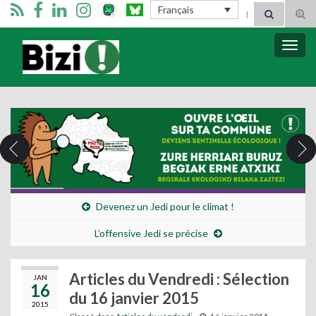
Search for:
Français
Tog
sear
for
Bizimugi
Bascu
la
navig
Devenez un Jedi pour le climat !
L’offensive Jedi se précise
Articles du Vendredi : Sélection
JAN
16
du 16 janvier 2015
2015