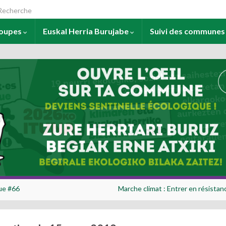
arch for:
roupes
Euskal Herria Burujabe
Suivi des commune
ue #66
Marche climat : Entrer en résistan