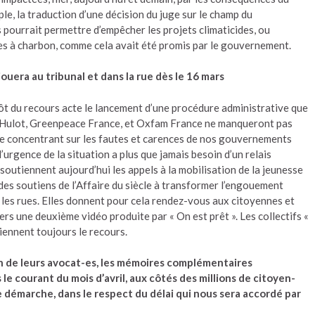
le, la traduction d’une décision du juge sur le champ du
ourrait permettre d’empêcher les projets climaticides, ou
les à charbon, comme cela avait été promis par le gouvernement.
ouera au tribunal et dans la rue dès le 16 mars
pôt du recours acte le lancement d’une procédure administrative que
s Hulot, Greenpeace France, et Oxfam France ne manqueront pas
 se concentrant sur les fautes et carences de nos gouvernements
l’urgence de la situation a plus que jamais besoin d’un relais
outiennent aujourd’hui les appels à la mobilisation de la jeunesse
 des soutiens de l’Affaire du siècle à transformer l’engouement
 les rues. Elles donnent pour cela rendez-vous aux citoyennes et
ers une deuxième vidéo produite par « On est prêt ». Les collectifs «
tiennent toujours le recours.
in de leurs avocat-es, les mémoires complémentaires
 courant du mois d’avril, aux côtés des millions de citoyen-
démarche, dans le respect du délai qui nous sera accordé par