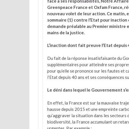
face à ses responsabilités, Notre Affaire
Greenpeace France et Oxfam France, réun
nouveau volet de leur action. Ce matin, e
sommaire (1) contre l’Etat pour inaction
demande préalable au Premier ministre 
mains de la justice.
L’inaction dont fait preuve l’Etat depuis 
Du fait de la réponse insatisfaisante du G
supplémentaires pour atteindre ses propres o
pour qu’elle se prononce sur les fautes et ca
l’Etat depuis 40 ans et ses conséquences su
Le déni dans lequel le Gouvernement s’e
En effet, la France est sur la mauvaise traj
hausse depuis 2015 et une empreinte carbon
qu’aggraver la situation dans les secteurs de
biodiversité, la France accumulant un retar
urgentes. Par exemple :