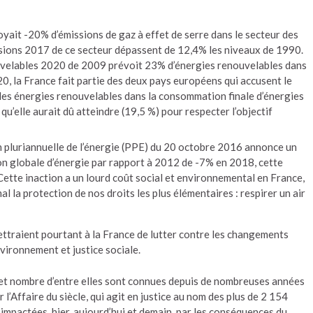
oyait -20% d’émissions de gaz à effet de serre dans le secteur des
ssions 2017 de ce secteur dépassent de 12,4% les niveaux de 1990.
uvelables 2020 de 2009 prévoit 23% d’énergies renouvelables dans
0, la France fait partie des deux pays européens qui accusent le
t des énergies renouvelables dans la consommation finale d’énergies
e qu’elle aurait dû atteindre (19,5 %) pour respecter l’objectif
n pluriannuelle de l’énergie (PPE) du 20 octobre 2016 annonce un
on globale d’énergie par rapport à 2012 de -7% en 2018, cette
 Cette inaction a un lourd coût social et environnemental en France,
l la protection de nos droits les plus élémentaires : respirer un air
ettraient pourtant à la France de lutter contre les changements
vironnement et justice sociale.
nt et nombre d’entre elles sont connues depuis de nombreuses années
 l’Affaire du siècle, qui agit en justice au nom des plus de 2 154
impactées, hier, aujourd’hui et demain, par les conséquences du