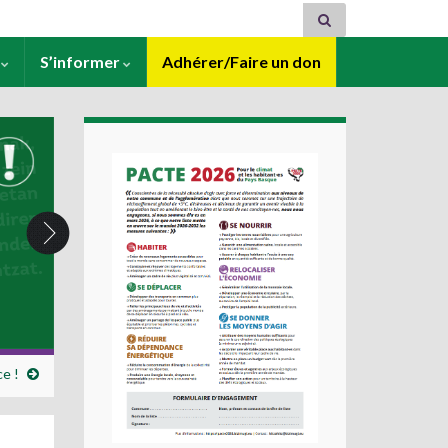
s
S’informer
Adhérer/Faire un don
ce !