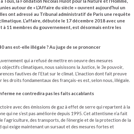
 à Tous, la Fondation Nicolas Hulot pour la Nature et l’Homme,
ies autour de « L’Affaire du siècle » ouvrent aujourd’hui un
lles ont adressé au Tribunal administratif de Paris une requête
 climatique. L’affaire, débutée le 17 décembre 2018 avec une
et à 11 membres du gouvernement, est désormais entre les
40 ans est-elle illégale ? Au juge de se prononcer
ouvernement qui a refusé de mettre en oeuvre des mesures
bjectifs climatiques, nous saisissons la Justice, le 3e pouvoir,
rences fautives de l’Etat sur le climat. L’inaction dont fait preuve
r les droits fondamentaux des français-es est, selon nous, illégale.
nferme ne contredira pas les faits accablants
ectoire avec des émissions de gaz à effet de serre qui repartent à la
e qui ne s’est pas améliorée depuis 1995. Cet attentisme n’a fait
 l’agriculture, des transports, de l’énergie et de la protection de la
d qui exige maintenant un sursaut et des mesures fortes et