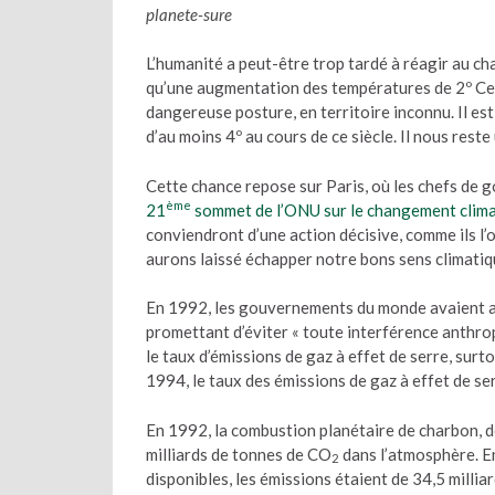
planete-sure
L’humanité a peut-être trop tardé à réagir au ch
qu’une augmentation des températures de 2º Cels
dangereuse posture, en territoire inconnu. Il e
d’au moins 4º au cours de ce siècle. Il nous rest
Cette chance repose sur Paris, où les chefs de 
ème
21
sommet de l’ONU sur le changement clim
conviendront d’une action décisive, comme ils l
aurons laissé échapper notre bons sens climatiq
En 1992, les gouvernements du monde avaient 
promettant d’éviter « toute interférence anthro
le taux d’émissions de gaz à effet de serre, surt
1994, le taux des émissions de gaz à effet de se
En 1992, la combustion planétaire de charbon, de
milliards de tonnes de CO
dans l’atmosphère. En
2
disponibles, les émissions étaient de 34,5 millia