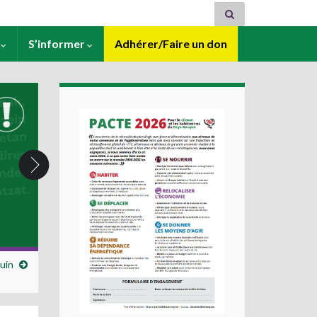
s
S’informer
Adhérer/Faire un don
juin