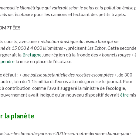
mensuelle kilométrique qui varierait selon le poids et la pollution émise 
oids de l’écotaxe »
pour les camions effectuant des petits trajets.
COMPTÉES
ts courts, avec une
« réduction drastique du réseau taxé qui ne
mené de 15 000 à 4 000 kilomètres »
, précisent
Les Echos
. Cette second
argnerait la
Bretagne
, une région où la fronde des
« bonnets rouges »
spendre
la mise en place de l’écotaxe.
e défaut :
« une baisse substantielle des recettes escomptées »
, de 300
’autre, loin du 1,15 milliard d’euros attendu, précise le journal. Pour
 à contribution, comme l’avait suggéré la ministre de l’écologie,
 gouvernement avait indiqué qu’un nouveau dispositif devrait
être
mis
r la planète
-sur-le-climat-de-paris-en-2015-sera-notre-derniere-chance-pour-