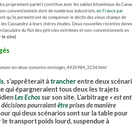
plus proprement parler) constitue avec les sables bitumineux du Cana
 non-conventionnels dont de nombreux industriels,
en France par
rent qu’ils permettront de compenser le déclin des vieux champs de
les Cassandre à leurs chères études. Deux nouvelles récentes donn
ectaculaire du flot des pétroles extrêmes et non-conventionnels en
 le site)
agés
otaxe-les-deux-scenarios-envisages_4436984_3234.html
ls
, s’apprêterait à
trancher
entre deux scénar
xe qui épargneraient tous deux les trajets
tidien
Les Echos
sur son site. L’arbitrage
« est en
s décisions pourraient
être
prises de manière
 pour qui deux scénarios sont sur la table pour
 le transport poids lourd, suspendue à