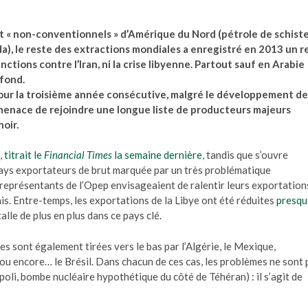
 « non-conventionnels » d’Amérique du Nord (pétrole de schist
), le reste des extractions mondiales a enregistré en 2013 un re
anctions contre l’Iran, ni la crise libyenne. Partout sauf en Arabie
 fond.
 pour la troisième année consécutive, malgré le développement de
menace de rejoindre une longue liste de producteurs majeurs
noir.
,
titrait le
Financial Times
la semaine dernière
, tandis que s’ouvre
pays exportateurs de brut marquée par un très problématique
s représentants de l’Opep envisageaient de ralentir leurs exportation
is. Entre-temps, les exportations de la Libye ont été réduites
presqu
talle de plus en plus dans ce pays clé.
es sont également tirées vers le bas par l’Algérie, le Mexique,
, ou encore… le Brésil. Dans chacun de ces cas, les problèmes ne sont 
poli, bombe nucléaire hypothétique du côté de Téhéran) : il s’agit de