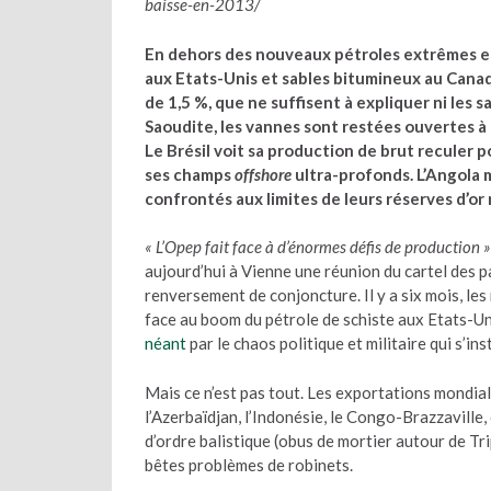
baisse-en-2013/
En dehors des nouveaux pétroles extrêmes et
aux Etats-Unis et sables bitumineux au Canada
de 1,5 %, que ne suffisent à expliquer ni les s
Saoudite, les vannes sont restées ouvertes à
Le Brésil voit sa production de brut reculer
ses champs
offshore
ultra-profonds. L’Angola 
confrontés aux limites de leurs réserves d’or 
« L’Opep fait face à d’énormes défis de production »
aujourd’hui à Vienne une réunion du cartel des 
renversement de conjoncture. Il y a six mois, le
face au boom du pétrole de schiste aux Etats-Un
néant
par le chaos politique et militaire qui s’ins
Mais ce n’est pas tout. Les exportations mondial
l’Azerbaïdjan, l’Indonésie, le Congo-Brazzaville
d’ordre balistique (obus de mortier autour de Tri
bêtes problèmes de robinets.