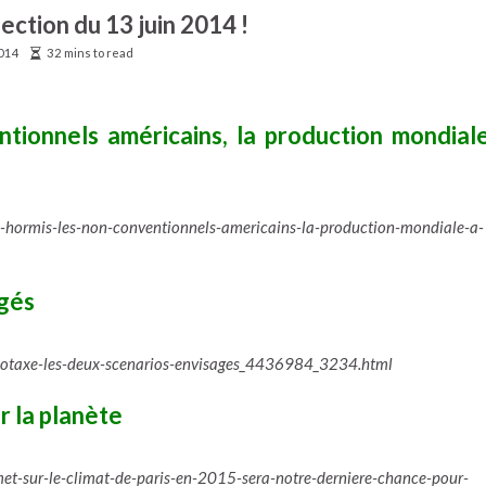
lection du 13 juin 2014 !
2014
32 mins to read
ntionnels américains, la production mondial
e-hormis-les-non-conventionnels-americains-la-production-mondiale-a-
agés
otaxe-les-deux-scenarios-envisages_4436984_3234.html
r la planète
-sur-le-climat-de-paris-en-2015-sera-notre-derniere-chance-pour-