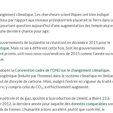
angement climatique. Les chercheurs scientifiques ont bien indiqué
ius par rapport aux niveaux préindustriels placerait la Terre dans 
st pourtant question aujourd’hui d’une augmentation des température
e une dernière chance pour agir.
gouvernements de la planète se réuniront en décembre 2015 pour le
atique
. Mais ce sera différent cette fois. Soit les gouvernements
’ont promis, soit nous nous souviendrons de 2015 comme l’année ou 
ue.
adopté la
Convention cadre de l’ONU sur le changement climatique
,
pogénique (induite par l’homme) dans le système climatique en limita
out de dioxyde de carbone. Mais, malgré l’entrée en vigueur du traité
rre, y compris celui du CO
, a effectivement augmenté.
2
 pétrole et de gaz, ajoutée à la production de ciment, a libéré 22,6
 2012, la dernière année pour laquelle des
données comparables
so
rds de tonnes. L’humanité a donc accéléré, plutôt que contrôlé, le