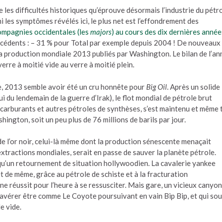
 les difficultés historiques qu’éprouve désormais l’industrie du pétr
i les symptômes révélés ici, le plus net est l’effondrement des
ompagnies occidentales (les
majors
) au cours des dix dernières année
récédents : – 31 % pour Total par exemple depuis 2004 ! De nouveaux
 la production mondiale 2013 publiés par Washington. Le bilan de l’a
verre à moitié vide au verre à moitié plein.
, 2013 semble avoir été un cru honnête pour
Big Oil
. Après un solide
i du lendemain de la guerre d’Irak), le flot mondial de pétrole brut
carburants et autres pétroles de synthèses, s’est maintenu et même 
hington, soit un peu plus de 76 millions de barils par jour.
s de l’or noir, celui-là même dont la production sénescente menaçait
extractions mondiales, serait en passe de sauver la planète pétrole.
 qu’un retournement de situation hollywoodien. La cavalerie yankee
t de même, grâce au pétrole de schiste et à la fracturation
ne réussit pour l’heure à se ressusciter. Mais gare, un vicieux canyon
’avérer être comme Le Coyote poursuivant en vain Bip Bip, et qui sou
e vide.