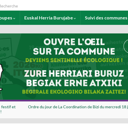
arch for:
roupes
Euskal Herria Burujabe
Suivi des commune
 festif et
Ordre du jour de La Coordination de Bizi du mercredi 18 
!